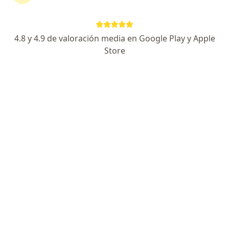
Cáncer de próstata, testículo, vejiga y riñón
Tec de Mty / Instituto Nacional de Cancerología
4.8 y 4.9 de valoración media en Google Play y Apple
Puntualidad, explicaciones claras, integridad
Store
Especialista de confianza
Boulevard Adrián Muguerza Martínez 1075 consultorio 216 colonia 35, Saltillo
•
Mapa
Centro Médico Vita
Acepta Banorte Seguros
Primera visita Urología
Este especialista no ofrece reserva de cita en línea en esta dirección.
Solicita una cita