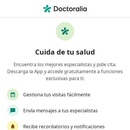
Men
Urólogo • Saltillo, Coahuila
Filtros
Seguro:
Banorte Seguros
Urólogos recomendados de Banorte
Cuida de tu salud
Seguros en Saltillo
Encuentra los mejores especialistas y pide cita.
Descarga la App y accede gratuitamente a funciones
exclusivas para ti:
Gestiona tus visitas fácilmente
Envía mensajes a tus especialistas
Dr. Raul H. De la Garza
·
Ver más
Urólogo
Recibe recordatorios y notificaciones
82 opiniones