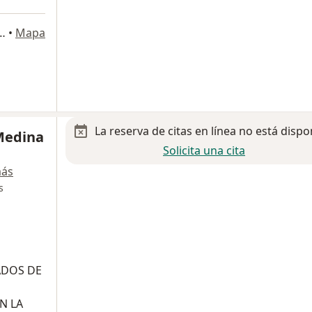
, Chapultepec Sur, Morelia, Mich., Morelia
•
Mapa
La reserva de citas en línea no está dispo
 Medina
Solicita una cita
más
s
ADOS DE
N LA