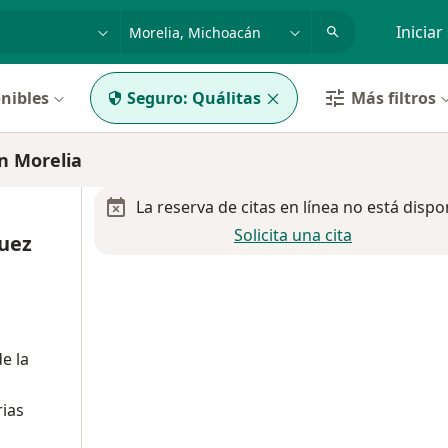
dad, enfermedad o nombre
p. ej. Guadalajara
Iniciar
nibles
Seguro:
Quálitas
Más filtros
n Morelia
La reserva de citas en línea no está dispo
Solicita una cita
quez
e la
rias