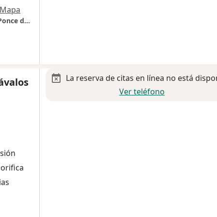
Mapa
Consulta privada de Urología Dr. Fernando Ponce de León Ballesteros
La reserva de citas en línea no está dispo
ávalos
Ver teléfono
asión
rifica
ias