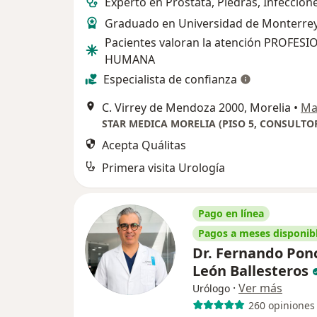
Experto en Próstata, Piedras, Infeccione
Graduado en Universidad de Monterrey
Pacientes valoran la atención PROFESI
HUMANA
Especialista de confianza
C. Virrey de Mendoza 2000, Morelia
•
Ma
STAR MEDICA MORELIA (PISO 5, CONSULTOR
Acepta Quálitas
Primera visita Urología
Pago en línea
Pagos a meses disponib
Dr. Fernando Pon
León Ballesteros
·
Ver más
Urólogo
260 opiniones