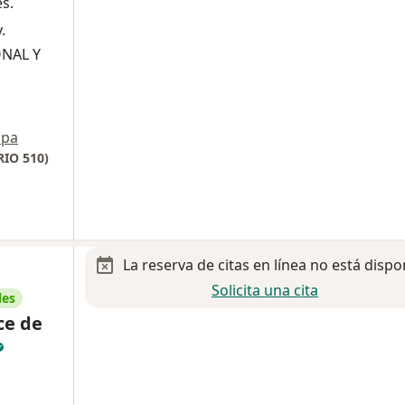
s.
.
ONAL Y
pa
IO 510)
La reserva de citas en línea no está dispo
Solicita una cita
les
ce de