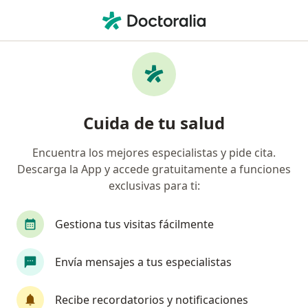
Men
Urólogo • Colonia Irrigación, Miguel Hidalgo, CDMX
Filtros
Seguro
Mapa
Urólogos en Colonia Irrigación, Miguel
Cuida de tu salud
Hidalgo
Encuentra los mejores especialistas y pide cita.
Descarga la App y accede gratuitamente a funciones
exclusivas para ti:
Gestiona tus visitas fácilmente
Envía mensajes a tus especialistas
Dr. Claudio Paredes Calva
·
Ver más
Urólogo
Recibe recordatorios y notificaciones
60 opiniones