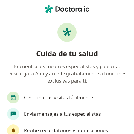
Men
Urólogo • Colima, Colima
Filtros
Seguro:
Bupa México
Urólogos recomendados de Bupa México en
Cuida de tu salud
Colima
Encuentra los mejores especialistas y pide cita.
Descarga la App y accede gratuitamente a funciones
exclusivas para ti:
Gestiona tus visitas fácilmente
Envía mensajes a tus especialistas
Destacado
Dr. Carlos Damián Barajas Mejía
Recibe recordatorios y notificaciones
·
Ver más
Urólogo