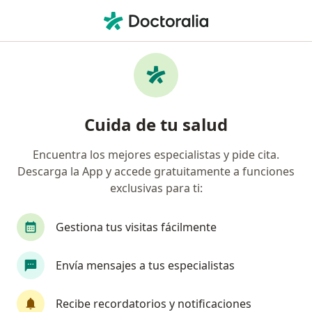
Men
Urólogo Pediátrico • Ciudad de México, CDMX
Filtros
Seguro
Mapa
Urólogos pediátricos en Ciudad de México
Cuida de tu salud
Encuentra los mejores especialistas y pide cita.
Descarga la App y accede gratuitamente a funciones
exclusivas para ti:
Gestiona tus visitas fácilmente
Destacado
Envía mensajes a tus especialistas
Dr. Pablo Godínez Álvarez
·
Ver más
Urólogo pediátrico, Cirujano pediátrico
Recibe recordatorios y notificaciones
234 opiniones