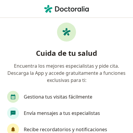
Men
Traumatólogo • San Francisco del Rincon, Guanajuato
Filtros
Seguro
Mapa
Traumatólogos en San Francisco del Rincon
Cuida de tu salud
Encuentra los mejores especialistas y pide cita.
Descarga la App y accede gratuitamente a funciones
exclusivas para ti:
Gestiona tus visitas fácilmente
Dr. Jesús Guerra Jasso
Envía mensajes a tus especialistas
·
Ver más
Traumatólogo, Ortopedista
389 opiniones
Recibe recordatorios y notificaciones