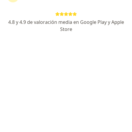
Certificación Barca Universitas: Medico de Equipo
Experto en tamiz de cadera con metodo Graf
Cirugía de minima invasión rodilla, hombro.
4.8 y 4.9 de valoración media en Google Play y Apple
Store
Federico Medrano 620, San Francisco del Rincon
•
Mapa
Policlinica de Especialidades Médicas
Primera visita Traumatología
$900
Este especialista no ofrece reserva de cita en línea en esta dirección.
Solicita una cita