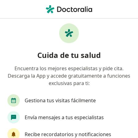
Men
Visitas Sucesivas Ortopedia • Atizapán de Zaragoza, México
Filtros
• 1
Seguro
Mapa
Visitas sucesivas Ortopedia en Atizapán de
Cuida de tu salud
Zaragoza: clínicas y especialistas
Encuentra los mejores especialistas y pide cita.
Descarga la App y accede gratuitamente a funciones
¿Qué especialidad estás buscando?
exclusivas para ti:
Ortopedista
Traumatólogo
Médico gener
Gestiona tus visitas fácilmente
Envía mensajes a tus especialistas
Recibe recordatorios y notificaciones