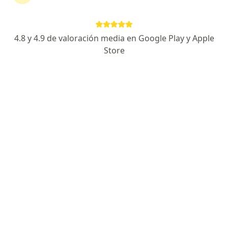
4.8 y 4.9 de valoración media en Google Play y Apple
Dr. Víctor Martínez
Store
·
Ver más
Ortopedista, Traumatólogo
66 opiniones
Dirección
En línea
Av. Adolfo Ruiz Cortines Mz.1 Lote 8, Lomas de Atizapán, Atizapán de Zaragoza, Estado de México, Mexico, Ciudad López Mateos
•
Mapa
Centro de Especialidades Médicas Esmeralda
Inmovilización de fracturas y/o luxaciones de antebrazo, muñeca y mano
desde $1,300
Este especialista no ofrece reserva de cita en línea en esta dirección.
Solicita una cita