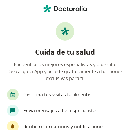
Men
Inmovilización De Fracturas Y O Luxaciones De Antebrazo Muñeca Y Mano • Atizapán de Zaragoza, México
Filtros
• 1
Seguro
Mapa
Inmovilización de fracturas y/o luxaciones
Cuida de tu salud
de antebrazo, muñeca y mano en Atizapán
de Zaragoza: clínicas y especialistas
Encuentra los mejores especialistas y pide cita.
Descarga la App y accede gratuitamente a funciones
¿Qué especialidad estás buscando?
exclusivas para ti:
Ortopedista
Traumatólogo
Médico gener
Gestiona tus visitas fácilmente
Envía mensajes a tus especialistas
Recibe recordatorios y notificaciones