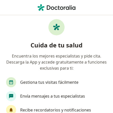
Men
Visitas Sucesivas Nutrición • Azcapotzalco, CDMX
Filtros
• 1
Mapa
Visitas sucesivas Nutrición en Azcapotzalco:
Cuida de tu salud
clínicas y especialistas
Encuentra los mejores especialistas y pide cita.
Descarga la App y accede gratuitamente a funciones
¿Qué especialidad estás buscando?
exclusivas para ti:
Nutriólogo clínico
Nutricionista
Nutriólo
Gestiona tus visitas fácilmente
Envía mensajes a tus especialistas
Recibe recordatorios y notificaciones