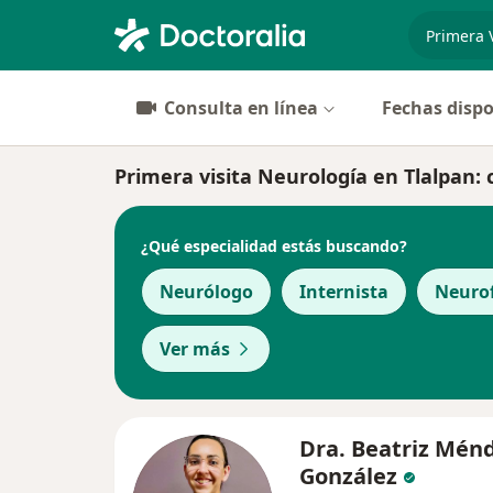
especiali
Consulta en línea
Fechas dispo
Primera visita Neurología en Tlalpan: c
¿Qué especialidad estás buscando?
Neurólogo
Internista
Neurof
Ver más
Dra. Beatriz Mén
González