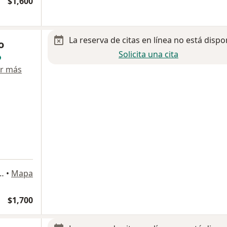
$1,600
La reserva de citas en línea no está dispo
o
Solicita una cita
r más
tes Sur 2346, Álvaro Obregón
•
Mapa
$1,700