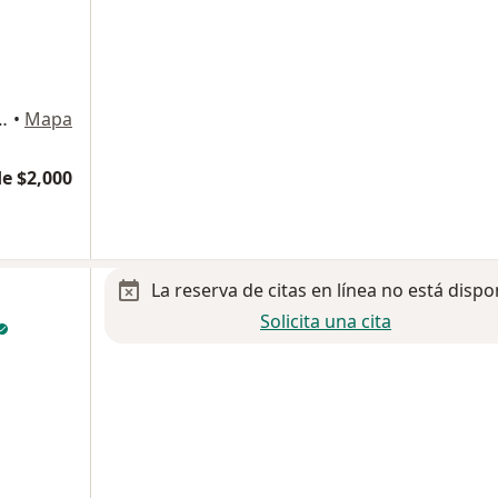
dierna, Héroes de Padierna, Magdalena Contreras
•
Mapa
e $2,000
La reserva de citas en línea no está dispo
Solicita una cita