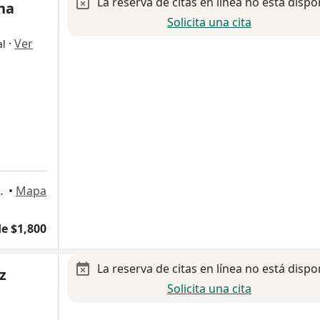
La reserva de citas en línea no está dispo
na
Solicita una cita
·
Ver
al
oriello Guerra. Tlalpan, Ciudad de México
•
Mapa
e $1,800
La reserva de citas en línea no está dispo
z
Solicita una cita