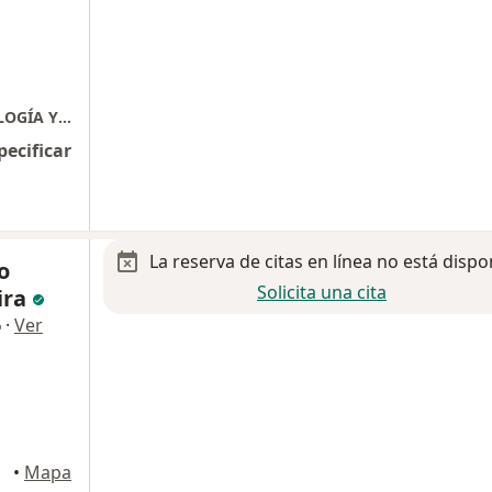
HOSPITAL MÉDICA SUR: CENTRO DE NEUROLOGÍA Y NEUROCIRUGÍA.
pecificar
La reserva de citas en línea no está dispo
o
Solicita una cita
ira
·
Ver
o
•
Mapa