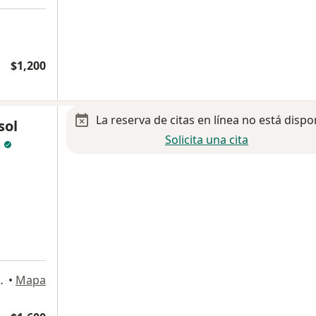
$1,200
La reserva de citas en línea no está dispo
sol
Solicita una cita
z
Tlalpan, Ciudad de México
•
Mapa