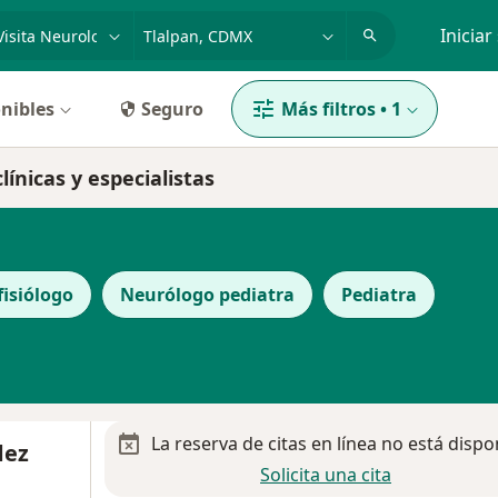
dad, enfermedad o nombre
p. ej. Guadalajara
Iniciar
nibles
Seguro
Más filtros
•
1
línicas y especialistas
isiólogo
Neurólogo pediatra
Pediatra
La reserva de citas en línea no está dispo
dez
Solicita una cita