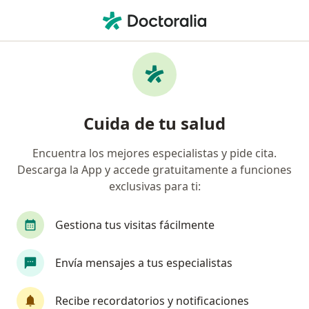
Men
Primera Visita Neurología • Ixmiquilpan, Hidalgo
Filtros
• 1
Mapa
Primera visita Neurología en Ixmiquilpan:
Cuida de tu salud
clínicas y especialistas
Encuentra los mejores especialistas y pide cita.
Descarga la App y accede gratuitamente a funciones
¿Qué especialidad estás buscando?
exclusivas para ti:
Neurólogo
Cardiólogo pediátrico
Cirujan
Gestiona tus visitas fácilmente
Envía mensajes a tus especialistas
Recibe recordatorios y notificaciones