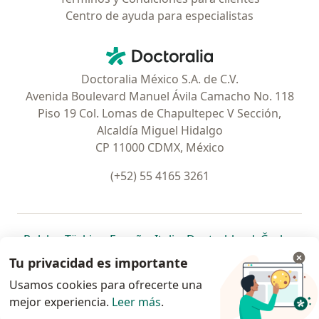
Centro de ayuda para especialistas
Contacto
Doctoralia - Página de inicio
Doctoralia México S.A. de C.V.
Avenida Boulevard Manuel Ávila Camacho No. 118
Piso 19 Col. Lomas de Chapultepec V Sección,
Alcaldía Miguel Hidalgo
CP 11000 CDMX, México
(+52) 55 4165 3261
se abre en una nueva pestaña
se abre en una nueva pestaña
se abre en una nueva pestaña
se abre en una nueva pes
se abre en 
se a
Polska
,
Türkiye
,
España
,
Italia
,
Deutschland
,
Česko
,
se abre en una nueva pestaña
se abre en una nueva pestaña
se abre en una nueva pestaña
se abre en una nueva p
se abre en 
se abr
Portugal
,
México
,
Chile
,
Brasil
,
Argentina
,
Perú
,
Tu privacidad es importante
se abre en una nueva pe
Colombia
Usamos cookies para ofrecerte una
mejor experiencia.
www.doctoralia.com.mx © 2026 - Encuentra tu
Leer más
.