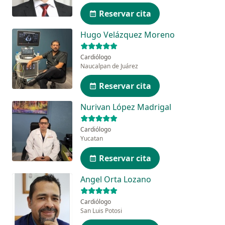
Reservar cita
Hugo Velázquez Moreno
Cardiólogo
Naucalpan de Juárez
Reservar cita
Nurivan López Madrigal
Cardiólogo
Yucatan
Reservar cita
Angel Orta Lozano
Cardiólogo
San Luis Potosi