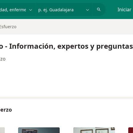
dad, enfermedad o nombre
p. ej. Guadalajara
Iniciar
Esfuerzo
o - Información, expertos y preguntas
rzo
uerzo