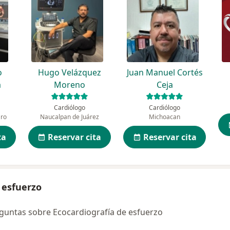
o
Hugo Velázquez
Juan Manuel Cortés
a
Moreno
Ceja
Cardiólogo
Cardiólogo
aro
Naucalpan de Juárez
Michoacan
ta
Reservar cita
Reservar cita
 esfuerzo
guntas sobre Ecocardiografía de esfuerzo