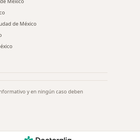
 de México
co
iudad de México
o
México
ía: Especialistas más solicitados
informativo y en ningún caso deben
Doctoralia - Página de inicio