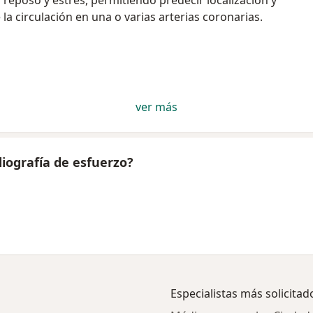
reposo y estrés, permitiendo predecir localización y
la circulación en una o varias arterias coronarias.
ver más
iografía de esfuerzo?
Especialistas más solicitad