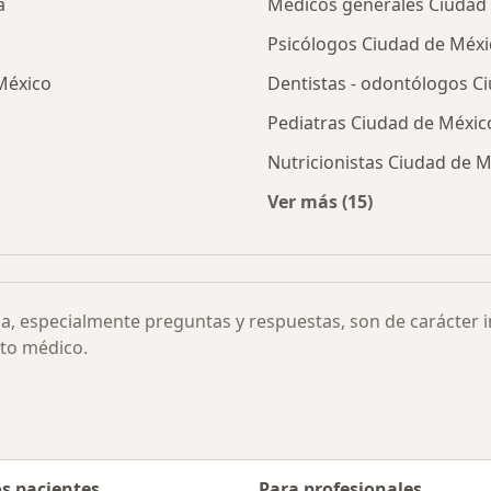
a
Médicos generales Ciudad
Psicólogos Ciudad de Méxi
México
Dentistas - odontólogos C
Pediatras Ciudad de Méxic
Nutricionistas Ciudad de 
Ver más (15)
afía de esfuerzo por ciudad
Más en esta categor
ia, especialmente preguntas y respuestas, son de carácter 
to médico.
os pacientes
Para profesionales