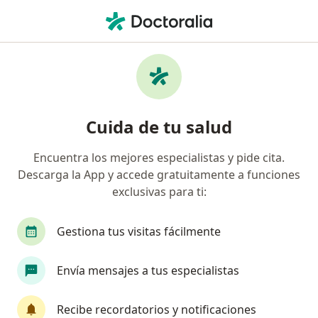
Men
Consulta De Cirugía Oncológica • Toluca, México
Filtros
• 1
Seguro
Mapa
Consulta de Cirugía Oncológica en Toluca:
Cuida de tu salud
clínicas y especialistas
Encuentra los mejores especialistas y pide cita.
Descarga la App y accede gratuitamente a funciones
¿Qué especialidad estás buscando?
exclusivas para ti:
Cirujano general
Cirujano oncólogo
Angi
Gestiona tus visitas fácilmente
Envía mensajes a tus especialistas
Recibe recordatorios y notificaciones