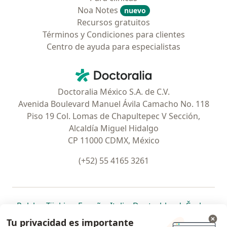
Noa Notes
nuevo
Recursos gratuitos
Términos y Condiciones para clientes
Centro de ayuda para especialistas
Contacto
Doctoralia - Página de inicio
Doctoralia México S.A. de C.V.
Avenida Boulevard Manuel Ávila Camacho No. 118
Piso 19 Col. Lomas de Chapultepec V Sección,
Alcaldía Miguel Hidalgo
CP 11000 CDMX, México
(+52) 55 4165 3261
se abre en una nueva pestaña
se abre en una nueva pestaña
se abre en una nueva pestaña
se abre en una nueva pes
se abre en 
se a
Polska
,
Türkiye
,
España
,
Italia
,
Deutschland
,
Česko
,
se abre en una nueva pestaña
se abre en una nueva pestaña
se abre en una nueva pestaña
se abre en una nueva p
se abre en 
se abr
Portugal
,
México
,
Chile
,
Brasil
,
Argentina
,
Perú
,
Tu privacidad es importante