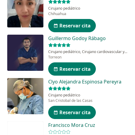
Cirujano pediátrico
Chihuahua
Reservar cita
Guillermo Godoy Rábago
Cirujano pediátrico, Cirujano cardiovascular y torácico pediátrico
Torreon
Reservar cita
Clyo Alejandra Espinosa Pereyra
Cirujano pediátrico
San Cristobal de las Casas
Reservar cita
Francisco Mora Cruz