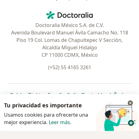
Contacto
Doctoralia - Página de inicio
Doctoralia México S.A. de C.V.
Avenida Boulevard Manuel Ávila Camacho No. 118
Piso 19 Col. Lomas de Chapultepec V Sección,
Alcaldía Miguel Hidalgo
CP 11000 CDMX, México
(+52) 55 4165 3261
se abre en una nueva pestaña
se abre en una nueva pestaña
se abre en una nueva pestaña
se abre en una nueva pes
se abre en 
se a
Polska
,
Türkiye
,
España
,
Italia
,
Deutschland
,
Česko
,
se abre en una nueva pestaña
se abre en una nueva pestaña
se abre en una nueva pestaña
se abre en una nueva p
se abre en 
se abr
Portugal
,
México
,
Chile
,
Brasil
,
Argentina
,
Perú
,
Tu privacidad es importante
se abre en una nueva pe
Colombia
Usamos cookies para ofrecerte una
mejor experiencia.
www.doctoralia.com.mx © 2026 - Encuentra tu
Leer más
.
especialista y pide cita