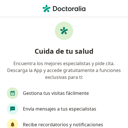
Men
Brackets De Cerámica • León, Guanajuato
Filtros
• 1
Seguro
Mapa
Brackets de cerámica en León: clínicas y
Cuida de tu salud
especialistas
Encuentra los mejores especialistas y pide cita.
Descarga la App y accede gratuitamente a funciones
¿Qué especialidad estás buscando?
exclusivas para ti:
Dentista - Odontólogo
Ortodoncista
Orto
Gestiona tus visitas fácilmente
Envía mensajes a tus especialistas
Recibe recordatorios y notificaciones