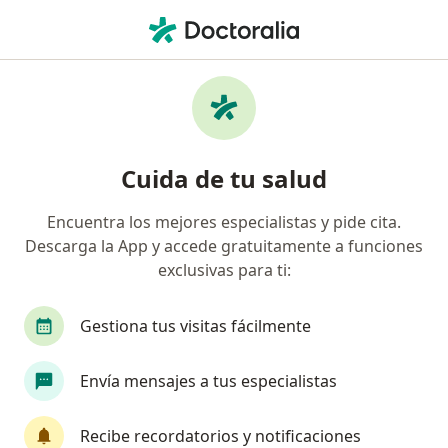
Men
Biopsia De Pene O Piel Escrotal • Tlalnepantla de Baz, México
Filtros
• 1
Seguro
Mapa
Biopsia de pene o piel escrotal en
Cuida de tu salud
Tlalnepantla de Baz: clínicas y especialistas
Encuentra los mejores especialistas y pide cita.
Descarga la App y accede gratuitamente a funciones
¿Qué especialidad estás buscando?
exclusivas para ti:
Urólogo
Cardiólogo
Cirujano general
Gestiona tus visitas fácilmente
Envía mensajes a tus especialistas
Recibe recordatorios y notificaciones