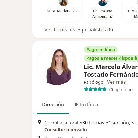
Mtra. Mariana Vilet
Lic. Roxana
Lic. An
Armendáriz
Ma
Ver todos los especialistas (6)
Pago en línea
Pagos a meses disponib
Lic. Marcela Álva
Tostado Fernánd
·
Ver más
Psicólogo
70 opiniones
Dirección
En línea
Cordillera Real 530 Lomas 3ª sección, San Luis P
Consultorio privado