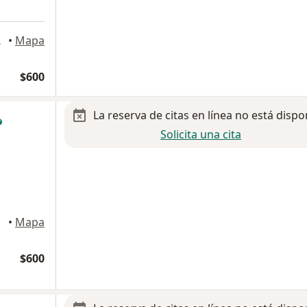
 Potosi
•
Mapa
$600
La reserva de citas en línea no está dispo
Solicita una cita
tosi
•
Mapa
$600