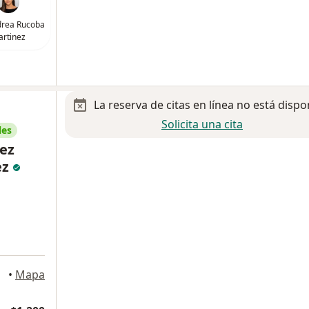
drea Rucoba
rtinez
La reserva de citas en línea no está dispo
Solicita una cita
les
rez
ez
otosi
•
Mapa