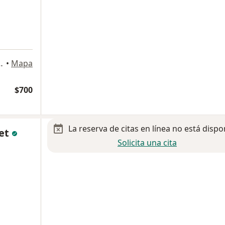
, timbre 12, San Luis Potosi
•
Mapa
$700
La reserva de citas en línea no está dispo
let
Solicita una cita