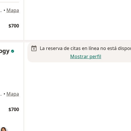
, timbre 12, San Luis Potosi
•
Mapa
$700
La reserva de citas en línea no está dispo
logy
Mostrar perfil
, timbre 12, San Luis Potosi
•
Mapa
$700