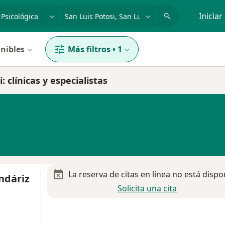
dad, enfermedad o nombre
p. ej. Guadalajara
Iniciar
nibles
Más filtros
•
1
 clínicas y especialistas
La reserva de citas en línea no está dispo
ndáriz
Solicita una cita