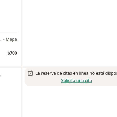
, timbre 12, San Luis Potosi
•
Mapa
$700
La reserva de citas en línea no está dispo
o
Solicita una cita