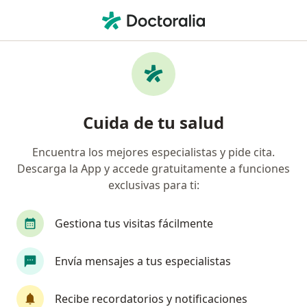
Men
Amputación Total De Pene • Santiago de Querétaro, Querétaro
Filtros
• 1
Seguro
Mapa
Amputación total de pene en Santiago de
Cuida de tu salud
Querétaro: clínicas y especialistas
Encuentra los mejores especialistas y pide cita.
Descarga la App y accede gratuitamente a funciones
¿Qué especialidad estás buscando?
exclusivas para ti:
Urólogo
Alergólogo
Cirujano general
Gestiona tus visitas fácilmente
Envía mensajes a tus especialistas
Recibe recordatorios y notificaciones