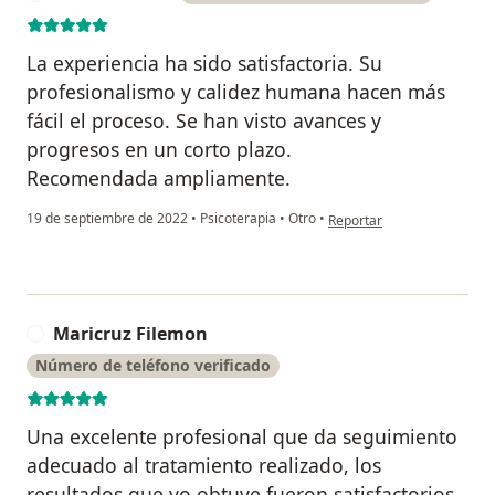
La experiencia ha sido satisfactoria. Su
profesionalismo y calidez humana hacen más
fácil el proceso. Se han visto avances y
progresos en un corto plazo.
Recomendada ampliamente.
en opinión del usuario Vale
19 de septiembre de 2022
•
Psicoterapia
•
Otro
•
Reportar
Maricruz Filemon
M
Número de teléfono verificado
Una excelente profesional que da seguimiento
adecuado al tratamiento realizado, los
resultados que yo obtuve fueron satisfactorios.