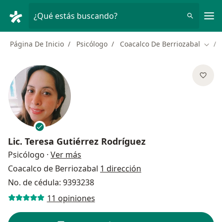
Men
¿Qué estás buscando?
Página De Inicio
Psicólogo
Coacalco De Berriozabal
Cambi
Lic.
Teresa Gutiérrez Rodríguez
sobre las especializaciones
Psicólogo
·
Ver más
Coacalco de Berriozabal
1 dirección
No. de cédula: 9393238
11 opiniones