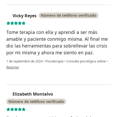
Vicky Reyes
Número de teléfono verificado
V
Tome terapia con ella y aprendí a ser más
amable y paciente conmigo misma. Al final me
dio las herramientas para sobrellevar las crisis
por mi misma y ahora me siento en paz.
1 de septiembre de 2024
•
Psicoterapia
•
Consulta psicológica online
•
en opinión del usuario Vicky Reyes
Reportar
Elizabeth Montalvo
E
Número de teléfono verificado