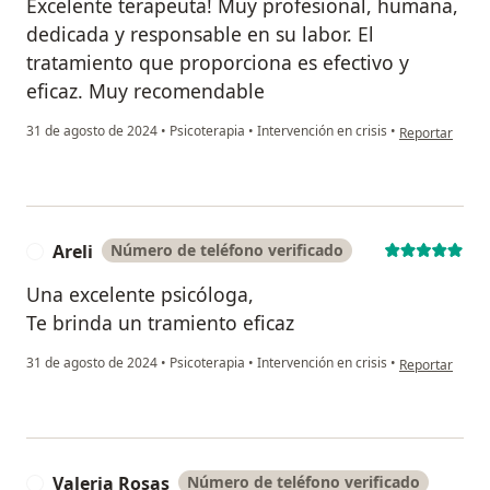
Excelente terapeuta! Muy profesional, humana,
dedicada y responsable en su labor. El
tratamiento que proporciona es efectivo y
eficaz. Muy recomendable
en opinión del
31 de agosto de 2024
•
Psicoterapia
•
Intervención en crisis
•
Reportar
Areli
Número de teléfono verificado
A
Una excelente psicóloga,
Te brinda un tramiento eficaz
en opinión del 
31 de agosto de 2024
•
Psicoterapia
•
Intervención en crisis
•
Reportar
Valeria Rosas
Número de teléfono verificado
V