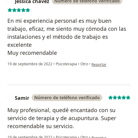
Jessica chavez
Número de teléfono verificado
J
En mi experiencia personal es muy buen
trabajo, eficaz, me siento muy cómoda con las
instalaciones y el método de trabajo es
excelente
Muy recomendable
en opinión del usuario Jess
19 de septiembre de 2022
•
Psicoterapia
•
Otro
•
Reportar
Samir
Número de teléfono verificado
S
Muy profesional, quedé encantado con su
servicio de terapia y de acupuntura. Super
recomendable su servicio.
en opinión del usuario Sam
19 de septiembre de 2022
•
Psicoterapia
•
Otro
•
Reportar