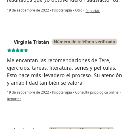
en opinión del usuario Mar
19 de septiembre de 2022
•
Psicoterapia
•
Otro
•
Reportar
Virginia Tristán
Número de teléfono verificado
V
Me encantan las recomendaciones de Tere,
ejercicios, tareas, literatura, series y películas.
Esto hace más llevadero el proceso. Su atención
y amabilidad también se valora.
19 de septiembre de 2022
•
Psicoterapia
•
Consulta psicológica online
•
en opinión del usuario Virginia Tristán
Reportar