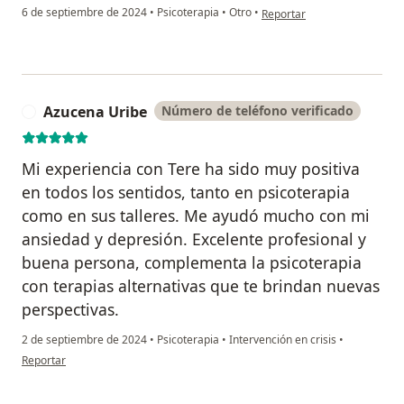
en opinión del usuario Irvi
6 de septiembre de 2024
•
Psicoterapia
•
Otro
•
Reportar
Azucena Uribe
Número de teléfono verificado
A
Mi experiencia con Tere ha sido muy positiva
en todos los sentidos, tanto en psicoterapia
como en sus talleres. Me ayudó mucho con mi
ansiedad y depresión. Excelente profesional y
buena persona, complementa la psicoterapia
con terapias alternativas que te brindan nuevas
perspectivas.
2 de septiembre de 2024
•
Psicoterapia
•
Intervención en crisis
•
en opinión del usuario Azucena Uribe
Reportar