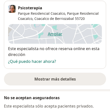
Psicoterapia
Parque Residencial Coacalco,
Parque Residencial
Coacalco
,
Coacalco de Berriozabal
55720
Ampliar
se abre en una nueva pestañ
Disponibilidad
Este especialista no ofrece reserva online en esta
dirección
¿Qué puedo hacer ahora?
Mostrar más detalles
sobre la dirección
No se aceptan aseguradoras
Este especialista sólo acepta pacientes privados.