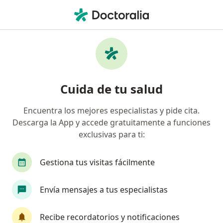
Men
Terapeuta Complementario • Pachuca, Hidalgo
Filtros
Mapa
Profesionales de medicina complementaria
Cuida de tu salud
en Pachuca
Encuentra los mejores especialistas y pide cita.
Descarga la App y accede gratuitamente a funciones
exclusivas para ti:
Gestiona tus visitas fácilmente
Envía mensajes a tus especialistas
Angel Carrillo
Terapeuta complementario
Recibe recordatorios y notificaciones
19 opiniones