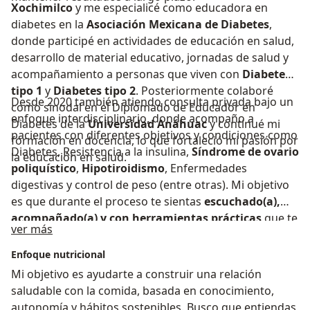
Xochimilco
y me especialicé como educadora en
diabetes en la
Asociación Mexicana de Diabetes
,
donde participé en actividades de educación en salud,
desarrollo de material educativo, jornadas de salud y
acompañamiento a personas que viven con
Diabetes
tipo 1
y
Diabetes tipo 2
. Posteriormente colaboré
Desde 2020 también atiendo consulta privada bajo un
como sinodal en el Diplomado de Educador en
enfoque interdisciplinario, donde acompaño a
Diabetes de la
Universidad Anáhuac
y continué mi
pacientes con diferentes objetivos y condiciones como
formación en docencia, lo que fortaleció mi pasión por
Diabetes, Resistencia a la insulina,
Síndrome de ovario
la educación en salud.
poliquístico
,
Hipotiroidismo
, Enfermedades
digestivas y control de peso (entre otras). Mi objetivo
es que durante el proceso te sientas
escuchado(a),
acompañado(a) y con herramientas prácticas
que te
Sobre mí
ver más
permitan tomar decisiones informadas sobre tu
alimentación y tu salud, demostrando que
comer
Enfoque nutricional
saludable puede ser sencillo, sostenible y
Mi objetivo es ayudarte a construir una relación
compatible con tu vida diaria
.
saludable con la comida, basada en conocimiento,
autonomía y hábitos sostenibles. Busco que entiendas