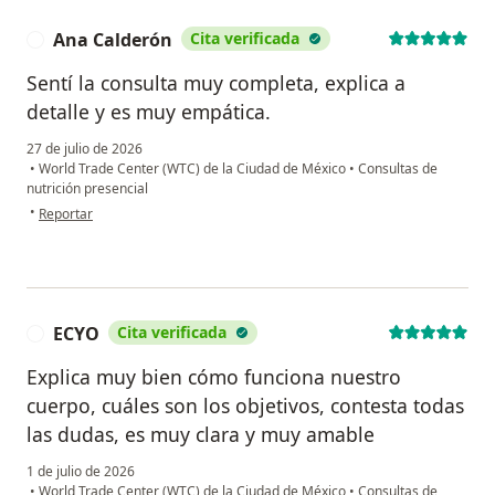
Ana Calderón
Cita verificada
A
Sentí la consulta muy completa, explica a
detalle y es muy empática.
27 de julio de 2026
•
World Trade Center (WTC) de la Ciudad de México
•
Consultas de
nutrición presencial
en opinión del usuario Ana Calderón
•
Reportar
ECYO
Cita verificada
E
Explica muy bien cómo funciona nuestro
cuerpo, cuáles son los objetivos, contesta todas
las dudas, es muy clara y muy amable
1 de julio de 2026
•
World Trade Center (WTC) de la Ciudad de México
•
Consultas de