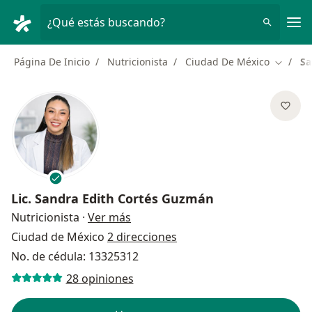
Men
¿Qué estás buscando?
Página De Inicio
Nutricionista
Ciudad De México
Sa
Cambiar
Lic.
Sandra Edith Cortés Guzmán
sobre las especializaciones
Nutricionista
·
Ver más
Ciudad de México
2 direcciones
No. de cédula: 13325312
28 opiniones