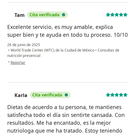
Tam
Cita verificada
T
Excelente servicio, es muy amable, explica
super bien y te ayuda en todo tu proceso. 10/10
26 de junio de 2025
•
World Trade Center (WTC) de la Ciudad de México
•
Consultas de
nutrición presencial
en opinión del usuario Tam
•
Reportar
Karla
Cita verificada
K
Dietas de acuerdo a tu persona, te mantienes
satisfecha todo el día sin sentirte cansada. Con
resultados. Me ha encantado, es la mejor
nutriologa que me ha tratado. Estoy teniendo