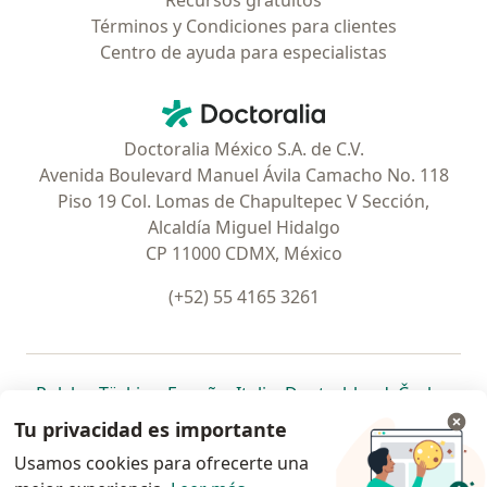
Recursos gratuitos
Términos y Condiciones para clientes
Centro de ayuda para especialistas
Contacto
Doctoralia - Página de inicio
Doctoralia México S.A. de C.V.
Avenida Boulevard Manuel Ávila Camacho No. 118
Piso 19 Col. Lomas de Chapultepec V Sección,
Alcaldía Miguel Hidalgo
CP 11000 CDMX, México
(+52) 55 4165 3261
se abre en una nueva pestaña
se abre en una nueva pestaña
se abre en una nueva pestaña
se abre en una nueva pes
se abre en 
se a
Polska
,
Türkiye
,
España
,
Italia
,
Deutschland
,
Česko
,
se abre en una nueva pestaña
se abre en una nueva pestaña
se abre en una nueva pestaña
se abre en una nueva p
se abre en 
se abr
Portugal
,
México
,
Chile
,
Brasil
,
Argentina
,
Perú
,
Tu privacidad es importante
se abre en una nueva pe
Colombia
Usamos cookies para ofrecerte una