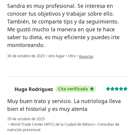
Sandra es muy profesional. Se interesa en
conocer tus objetivos y trabajar sobre ello.
También, te comparte tips y da seguimiento.
Me gustó mucho la manera en que te hace
saber tu dieta, es muy eficiente y puedes irte
monitoreando.
en opinión del usuario Itzel T
30 de octubre de 2025
•
otro lugar
•
Otro
•
Reportar
Hugo Rodriguez
Cita verificada
H
Muy buen trato y servicio. La nutriologa lleva
bien el historial y es muy atenta
29 de octubre de 2025
•
World Trade Center (WTC) de la Ciudad de México
•
Consultas de
nutrición presencial
en opinión del usuario Hugo Rodriguez