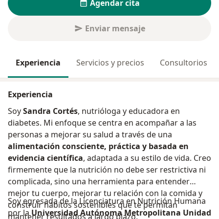
Agendar cita
Enviar mensaje
Experiencia
Servicios y precios
Consultorios
Experiencia
Soy
Sandra Cortés
, nutrióloga y educadora en
diabetes. Mi enfoque se centra en acompañar a las
personas a mejorar su salud a través de una
alimentación consciente, práctica y basada en
evidencia científica
, adaptada a su estilo de vida. Creo
firmemente que la nutrición no debe ser restrictiva ni
complicada, sino una herramienta para entender
mejor tu cuerpo, mejorar tu relación con la comida y
Soy egresada de la Licenciatura en Nutrición Humana
construir hábitos sostenibles que te permitan
por la
Universidad Autónoma Metropolitana Unidad
mantener resultados a largo plazo.