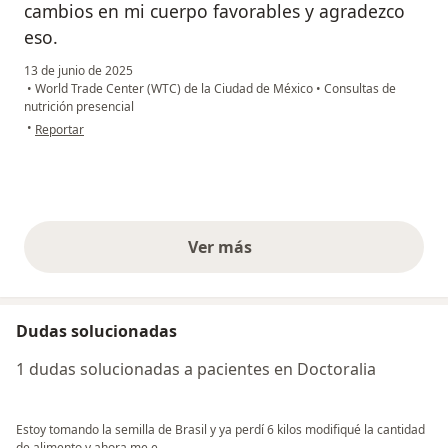
cambios en mi cuerpo favorables y agradezco
eso.
13 de junio de 2025
•
World Trade Center (WTC) de la Ciudad de México
•
Consultas de
nutrición presencial
en opinión del usuario Karla
•
Reportar
Ver más
opiniones anteriores
Dudas solucionadas
1 dudas solucionadas a pacientes en Doctoralia
Estoy tomando la semilla de Brasil y ya perdí 6 kilos modifiqué la cantidad
de alimento y ahora me e