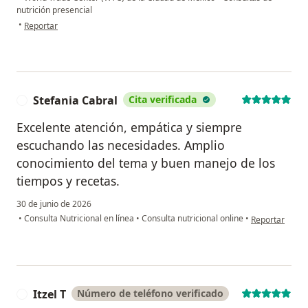
nutrición presencial
en opinión del usuario ECYO
•
Reportar
Stefania Cabral
Cita verificada
S
Excelente atención, empática y siempre
escuchando las necesidades. Amplio
conocimiento del tema y buen manejo de los
tiempos y recetas.
30 de junio de 2026
en opinión del 
•
Consulta Nutricional en línea
•
Consulta nutricional online
•
Reportar
Itzel T
Número de teléfono verificado
I