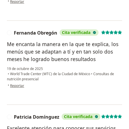
•
Reportar
Fernanda Obregón
Cita verificada
F
Me encanta la manera en la que te explica, los
menús que se adaptan a tí y en tan solo dos
meses he logrado buenos resultados
19 de octubre de 2025
•
World Trade Center (WTC) de la Ciudad de México
•
Consultas de
nutrición presencial
en opinión del usuario Fernanda Obregón
•
Reportar
Patricia Domínguez
Cita verificada
P
Excelente atención para conocer sus servicios,