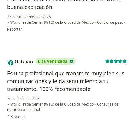
buena explicación
25 de septiembre de 2025
•
World Trade Center (WTC) de la Ciudad de México
•
Control de peso
•
en opinión del usuario Patricia Domínguez
Reportar
Octavio
Cita verificada
O
Es una profesional que transmite muy bien sus
comunicaciones y le da seguimiento a tu
tratamiento. 100% recomendable
30 de junio de 2025
•
World Trade Center (WTC) de la Ciudad de México
•
Consultas de
nutrición presencial
en opinión del usuario Octavio
•
Reportar