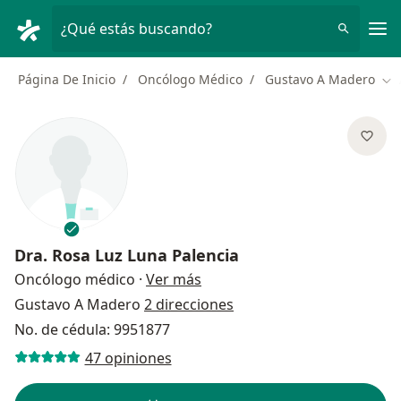
Men
¿Qué estás buscando?
Página De Inicio
Oncólogo Médico
Gustavo A Madero
Cam
Dra.
Rosa Luz Luna Palencia
sobre las especializaciones
Oncólogo médico
·
Ver más
Gustavo A Madero
2 direcciones
No. de cédula: 9951877
47 opiniones