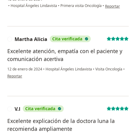
en opinión del usu
•
Hospital Ángeles Lindavista
•
Primera visita Oncología
•
Reportar
Martha Alicia
Cita verificada
M
Excelente atención, empatía con el paciente y
comunicación acertiva
12 de enero de 2024
•
Hospital Ángeles Lindavista
•
Visita Oncología
•
en opinión del usuario Martha Alicia
Reportar
V.l
Cita verificada
V
Excelente explicación de la doctora luna la
recomienda ampliamente