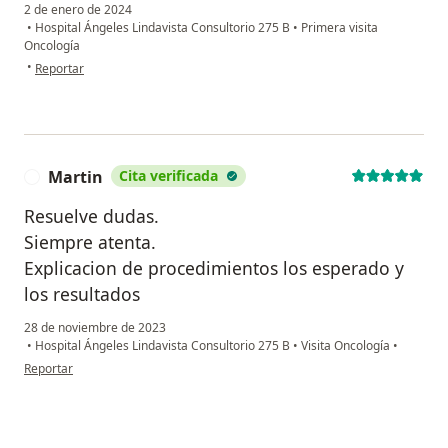
2 de enero de 2024
•
Hospital Ángeles Lindavista Consultorio 275 B
•
Primera visita
Oncología
en opinión del usuario V.l
•
Reportar
Martin
Cita verificada
M
Resuelve dudas.
Siempre atenta.
Explicacion de procedimientos los esperado y
los resultados
28 de noviembre de 2023
•
Hospital Ángeles Lindavista Consultorio 275 B
•
Visita Oncología
•
en opinión del usuario Martin
Reportar