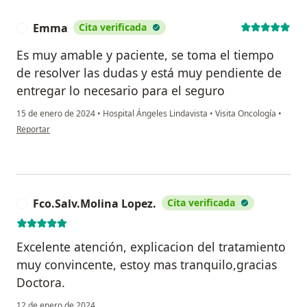
Emma
Cita verificada
E
Es muy amable y paciente, se toma el tiempo
de resolver las dudas y está muy pendiente de
entregar lo necesario para el seguro
15 de enero de 2024
•
Hospital Ángeles Lindavista
•
Visita Oncología
•
en opinión del usuario Emma
Reportar
Fco.Salv.Molina Lopez.
Cita verificada
F
Excelente atención, explicacion del tratamiento
muy convincente, estoy mas tranquilo,gracias
Doctora.
12 de enero de 2024