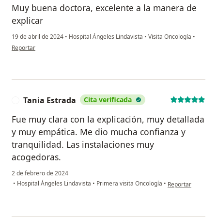
Muy buena doctora, excelente a la manera de
explicar
19 de abril de 2024
•
Hospital Ángeles Lindavista
•
Visita Oncología
•
en opinión del usuario KAPR
Reportar
Tania Estrada
Cita verificada
T
Fue muy clara con la explicación, muy detallada
y muy empática. Me dio mucha confianza y
tranquilidad. Las instalaciones muy
acogedoras.
2 de febrero de 2024
en opinión del usu
•
Hospital Ángeles Lindavista
•
Primera visita Oncología
•
Reportar