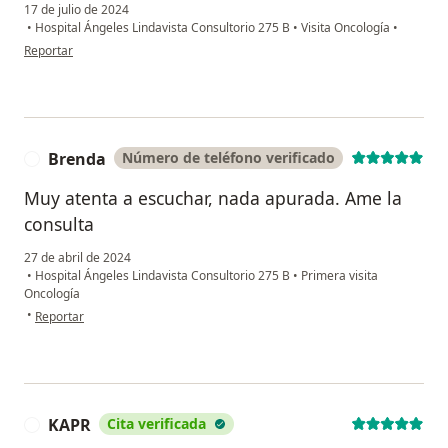
17 de julio de 2024
•
Hospital Ángeles Lindavista Consultorio 275 B
•
Visita Oncología
•
en opinión del usuario Carlos
Reportar
Brenda
Número de teléfono verificado
B
Muy atenta a escuchar, nada apurada. Ame la
consulta
27 de abril de 2024
•
Hospital Ángeles Lindavista Consultorio 275 B
•
Primera visita
Oncología
en opinión del usuario Brenda
•
Reportar
KAPR
Cita verificada
K