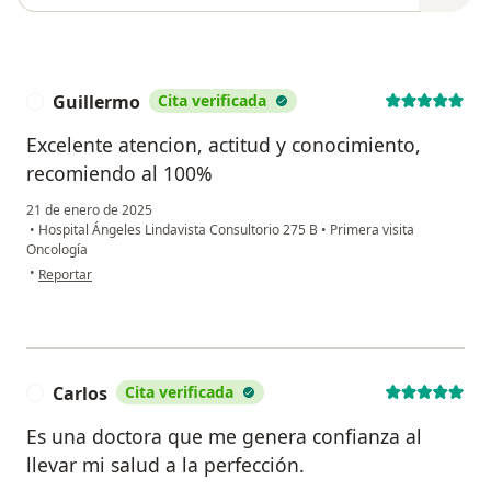
Guillermo
Cita verificada
G
Excelente atencion, actitud y conocimiento,
recomiendo al 100%
21 de enero de 2025
•
Hospital Ángeles Lindavista Consultorio 275 B
•
Primera visita
Oncología
en opinión del usuario Guillermo
•
Reportar
Carlos
Cita verificada
C
Es una doctora que me genera confianza al
llevar mi salud a la perfección.