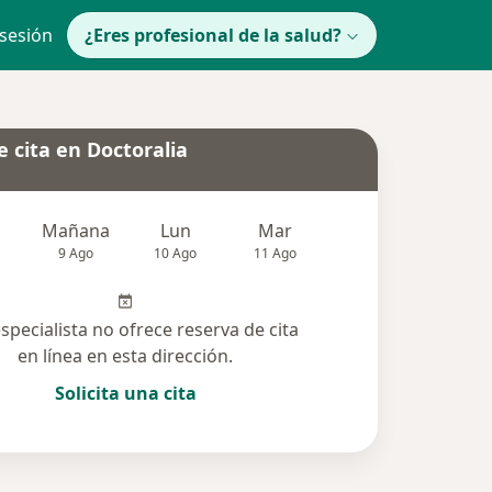
 sesión
¿Eres profesional de la salud?
 cita en Doctoralia
Mañana
Lun
Mar
Mié
Jue
9 Ago
10 Ago
11 Ago
12 Ago
13 Ag
especialista no ofrece reserva de cita
en línea en esta dirección.
Solicita una cita