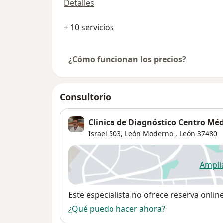
Detalles
+ 10 servicios
¿Cómo funcionan los precios?
Consultorio
Clinica de Diagnóstico Centro Mé
Israel 503,
León Moderno
,
León
37480
Ampli
se
Disponibilidad
Este especialista no ofrece reserva onlin
¿Qué puedo hacer ahora?