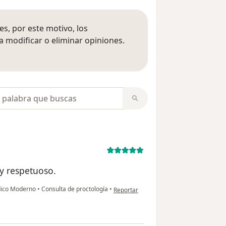
s, por este motivo, los
 modificar o eliminar opiniones.
 opiniones
opiniones
 y respetuoso.
en opinión del usuario Alberto
édico Moderno
•
Consulta de proctología
•
Reportar