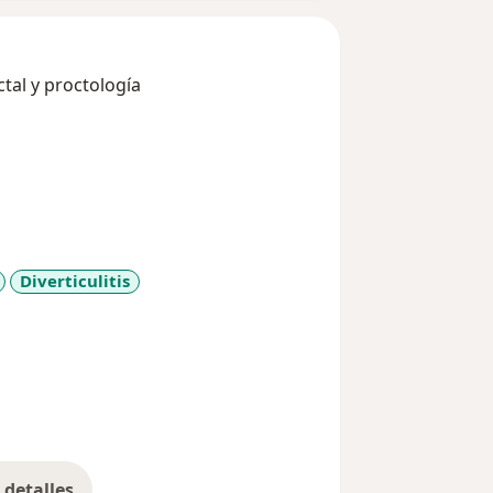
ctal y proctología
Diverticulitis
a11y_sr_more_diseases
detalles