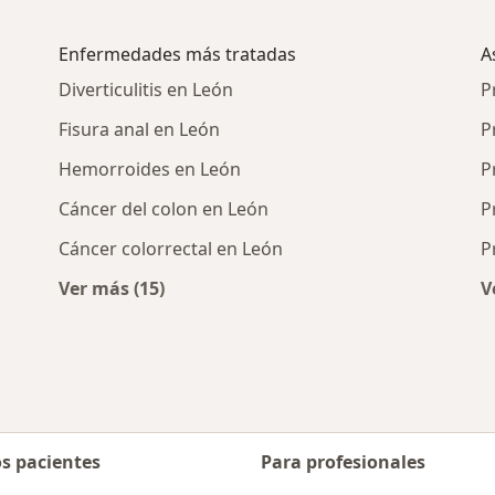
Enfermedades más tratadas
A
Diverticulitis en León
P
Fisura anal en León
P
Hemorroides en León
P
Cáncer del colon en León
P
Cáncer colorrectal en León
P
Ver más (15)
V
Más en esta categoría: Enfermedades más 
os pacientes
Para profesionales