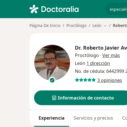
especiali
Página De Inicio
Proctólogo
León
Roberto
Cambiar de 
Dr.
Roberto Javier Av
sob
Proctólogo
·
Ver más
León
1 dirección
No. de cédula: 6442999
3 opiniones
Información de contacto
Experiencia
Servicios y precios
Co