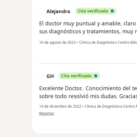
Alejandro
Cita verificada
A
El doctor muy puntual y amable, claro 
sus diagnósticos y tratamientos, mu
16 de agosto de 2023
•
Clinica de Diagnóstico Centro M
GH
Cita verificada
G
Excelente Doctor.. Conocimiento del t
sobre todo resolvió mis dudas. Gracias
14 de diciembre de 2022
•
Clinica de Diagnóstico Centr
en opinión del usuario GH
Reportar