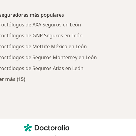
seguradoras más populares
roctólogos de AXA Seguros en León
roctólogos de GNP Seguros en León
roctólogos de MetLife México en León
roctólogos de Seguros Monterrey en León
roctólogos de Seguros Atlas en León
er más (15)
tratadas
Más en esta categoría: Aseguradoras más populare
Contacto
Doctoralia - Página de inicio