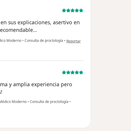
en sus explicaciones, asertivo en
y recomendable…
en opinión del usuario Alejandro
édico Moderno
•
Consulta de proctología
•
Reportar
ema y amplia experiencia pero
!
o Médico Moderno
•
Consulta de proctología
•