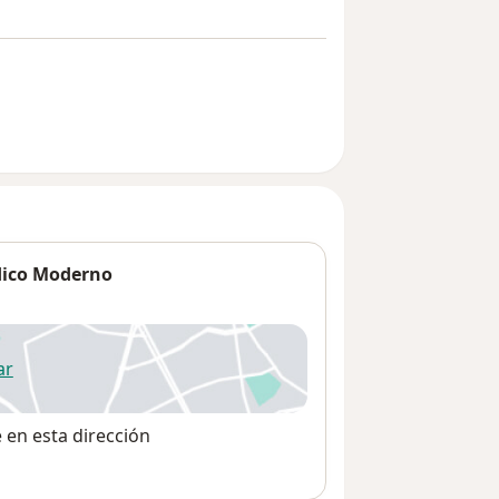
dico Moderno
ar
 abre en una nueva pestaña
e en esta dirección