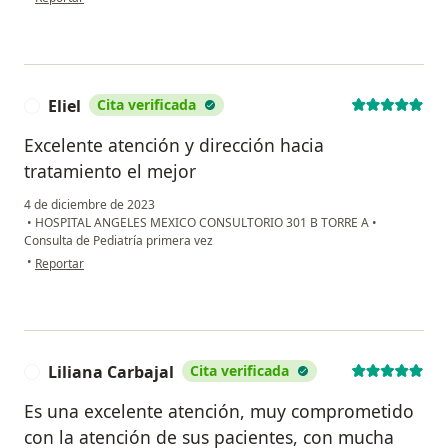
Eliel
Cita verificada
E
Excelente atención y dirección hacia
tratamiento el mejor
4 de diciembre de 2023
•
HOSPITAL ANGELES MEXICO CONSULTORIO 301 B TORRE A
•
Consulta de Pediatría primera vez
en opinión del usuario Eliel
•
Reportar
Liliana Carbajal
Cita verificada
L
Es una excelente atención, muy comprometido
con la atención de sus pacientes, con mucha