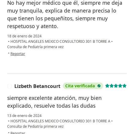
No hay mejor médico que él, siempre me deja
muy tranquila, explica de manera precisa lo
que tienen los pequeñitos, siempre muy
respetuoso y atento.
18 de enero de 2024
•
HOSPITAL ANGELES MEXICO CONSULTORIO 301 B TORRE A
•
Consulta de Pediatría primera vez
en opinión del usuario Dulce J. Gómez
•
Reportar
Lizbeth Betancourt
Cita verificada
L
siempre excelente atención, muy bien
explicado, resuelve todas las dudas
13 de enero de 2024
•
HOSPITAL ANGELES MEXICO CONSULTORIO 301 B TORRE A
•
Consulta de Pediatría primera vez
en opinión del usuario Lizbeth Betancourt
•
Reportar