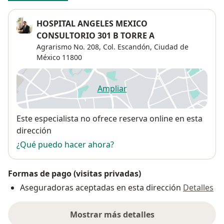
HOSPITAL ANGELES MEXICO
CONSULTORIO 301 B TORRE A
Agrarismo No. 208, Col. Escandón,
Ciudad de
México
11800
Ampliar
se abre en una nueva pestañ
Disponibilidad
Este especialista no ofrece reserva online en esta
dirección
¿Qué puedo hacer ahora?
Formas de pago (visitas privadas)
Aseguradoras aceptadas en esta dirección
Detalles
Mostrar más detalles
sobre la dirección