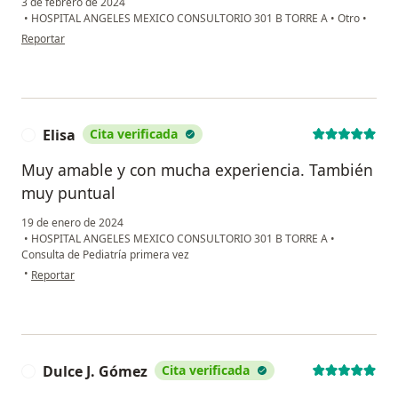
3 de febrero de 2024
•
HOSPITAL ANGELES MEXICO CONSULTORIO 301 B TORRE A
•
Otro
•
en opinión del usuario Paola G
Reportar
Elisa
Cita verificada
E
Muy amable y con mucha experiencia. También
muy puntual
19 de enero de 2024
•
HOSPITAL ANGELES MEXICO CONSULTORIO 301 B TORRE A
•
Consulta de Pediatría primera vez
en opinión del usuario Elisa
•
Reportar
Dulce J. Gómez
Cita verificada
D