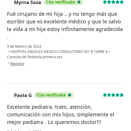
Myrna Sosa
Cita verificada
M
Fué cirujano de mi hija ...y no tengo más que
escribir que es excelente médico y que le salvo
la vida a mi hija estoy infinitamente agradecida
.
9 de febrero de 2024
•
HOSPITAL ANGELES MEXICO CONSULTORIO 301 B TORRE A
•
Consulta de Pediatría primera vez
en opinión del usuario Myrna Sosa
•
Reportar
Paola G
Cita verificada
P
Excelente pediatra, trato, atención,
comunicación con mis hijos, simplemente el
mejor pediatra . Lo queremos doctor!!!