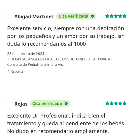
Abigail Martinez
Cita verificada
A
Excelente servicio, siempre con una dedicación
por los pequeños y un amor por su trabajo. sin
duda lo recomendamos al 1000
28 de febrero de 2024
•
HOSPITAL ANGELES MEXICO CONSULTORIO 301 B TORRE A
•
Consulta de Pediatría primera vez
en opinión del usuario Abigail Martinez
•
Reportar
Rojas
Cita verificada
R
Excelente Dr. Profesional, indica bien el
tratamiento y queda al pendiente de los bebés.
No dudo en recomendarlo ampliamente.