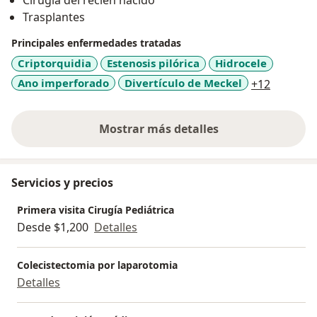
Cirugía del recién nacido
Trasplantes
Principales enfermedades tratadas
Criptorquidia
Estenosis pilórica
Hidrocele
a11y_sr
Ano imperforado
Divertículo de Meckel
+12
Mostrar más detalles
sobre la experiencia
Servicios y precios
Primera visita Cirugía Pediátrica
Desde $1,200
Detalles
Colecistectomia por laparotomia
Detalles