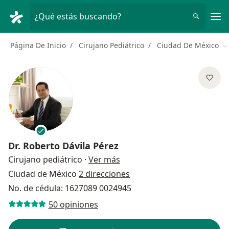
Men
¿Qué estás buscando?
Página De Inicio
Cirujano Pediátrico
Ciudad De México
C
Dr.
Roberto Dávila Pérez
sobre las especializaciones
Cirujano pediátrico
·
Ver más
Ciudad de México
2 direcciones
No. de cédula: 1627089 0024945
50 opiniones