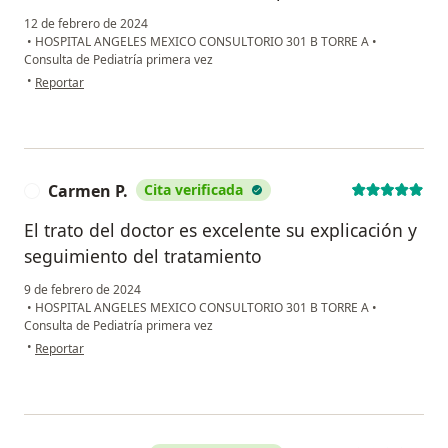
12 de febrero de 2024
•
HOSPITAL ANGELES MEXICO CONSULTORIO 301 B TORRE A
•
Consulta de Pediatría primera vez
en opinión del usuario Rojas
•
Reportar
Carmen P.
Cita verificada
C
El trato del doctor es excelente su explicación y
seguimiento del tratamiento
9 de febrero de 2024
•
HOSPITAL ANGELES MEXICO CONSULTORIO 301 B TORRE A
•
Consulta de Pediatría primera vez
en opinión del usuario Carmen P.
•
Reportar