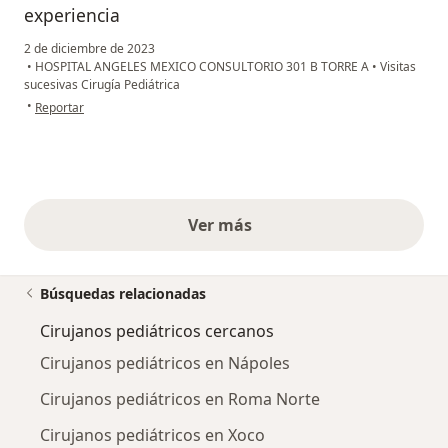
experiencia
2 de diciembre de 2023
•
HOSPITAL ANGELES MEXICO CONSULTORIO 301 B TORRE A
•
Visitas
sucesivas Cirugía Pediátrica
en opinión del usuario Liliana Carbajal
•
Reportar
Ver más
opiniones anteriores
Búsquedas relacionadas
Cirujanos pediátricos cercanos
Cirujanos pediátricos en Nápoles
Cirujanos pediátricos en Roma Norte
Cirujanos pediátricos en Xoco