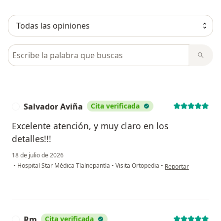
Busca en opiniones
Salvador Aviña
Cita verificada
S
Excelente atención, y muy claro en los
detalles!!!
18 de julio de 2026
en opinión del usuar
•
Hospital Star Médica Tlalnepantla
•
Visita Ortopedia
•
Reportar
Rm
Cita verificada
R