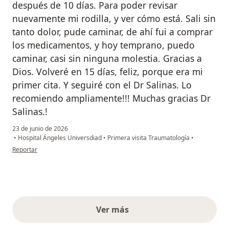
después de 10 días. Para poder revisar
nuevamente mi rodilla, y ver cómo está. Sali sin
tanto dolor, pude caminar, de ahí fui a comprar
los medicamentos, y hoy temprano, puedo
caminar, casi sin ninguna molestia. Gracias a
Dios. Volveré en 15 días, feliz, porque era mi
primer cita. Y seguiré con el Dr Salinas. Lo
recomiendo ampliamente!!! Muchas gracias Dr
Salinas.!
23 de junio de 2026
•
Hospital Ángeles Universdiad
•
Primera visita Traumatología
•
en opinión del usuario Alba Reyna Castro
Reportar
Ver más
opiniones anteriores