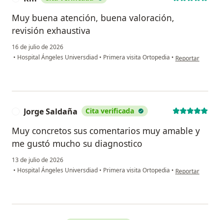
Muy buena atención, buena valoración,
revisión exhaustiva
16 de julio de 2026
en opinión del 
•
Hospital Ángeles Universdiad
•
Primera visita Ortopedia
•
Reportar
Jorge Saldaña
Cita verificada
J
Muy concretos sus comentarios muy amable y
me gustó mucho su diagnostico
13 de julio de 2026
en opinión del u
•
Hospital Ángeles Universdiad
•
Primera visita Ortopedia
•
Reportar