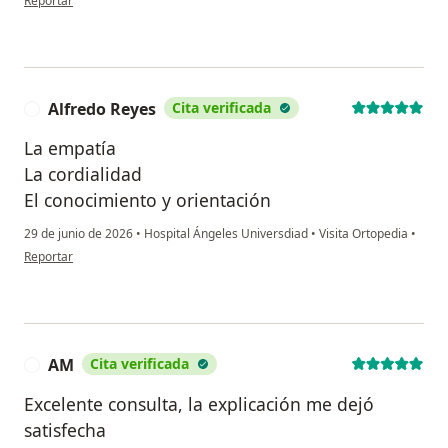
Reportar
Alfredo Reyes
Cita verificada
A
La empatía
La cordialidad
El conocimiento y orientación
29 de junio de 2026
•
Hospital Ángeles Universdiad
•
Visita Ortopedia
•
en opinión del usuario Alfredo Reyes
Reportar
AM
Cita verificada
A
Excelente consulta, la explicación me dejó
satisfecha