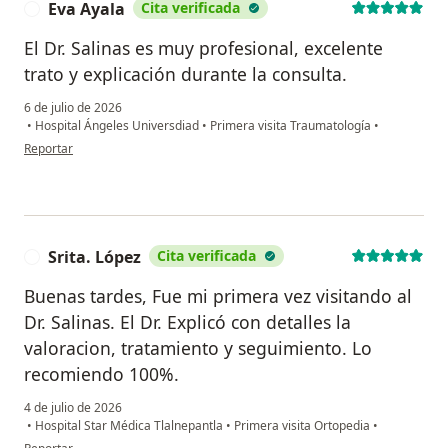
Eva Ayala
Cita verificada
E
El Dr. Salinas es muy profesional, excelente
trato y explicación durante la consulta.
6 de julio de 2026
•
Hospital Ángeles Universdiad
•
Primera visita Traumatología
•
en opinión del usuario Eva Ayala
Reportar
Srita. López
Cita verificada
S
Buenas tardes, Fue mi primera vez visitando al
Dr. Salinas. El Dr. Explicó con detalles la
valoracion, tratamiento y seguimiento. Lo
recomiendo 100%.
4 de julio de 2026
•
Hospital Star Médica Tlalnepantla
•
Primera visita Ortopedia
•
en opinión del usuario Srita. López