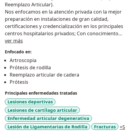
Reemplazo Articular).
Nos enfocamos en la atención privada con la mejor
preparación en instalaciones de gran calidad,
certificaciones y credencialización en los principales
centros hospitalarios privados; Con conocimiento
Sobre mí
vasto sobre las enfermedades del aparato locomotor,
ver más
especializado en articulación, lesiones ligamentarias,
Enfocado en:
deportivas y/o accidentales, con capacidad para
Artroscopia
resolver tu padecimiento de forma médica y/o
Prótesis de rodilla
quirúrgica teniendo como principal objetivo ayudar a
Reemplazo articular de cadera
incorporarte de una forma rápida y adecuada a tus
Prótesis
actividades cotidianas y recuperar tu calidad de vida.
Principales enfermedades tratadas
Lesiones deportivas
Lesiones de cartílago articular
Enfermedad articular degenerativa
a11y
Lesión de Ligamentarias de Rodilla
Fracturas
+5