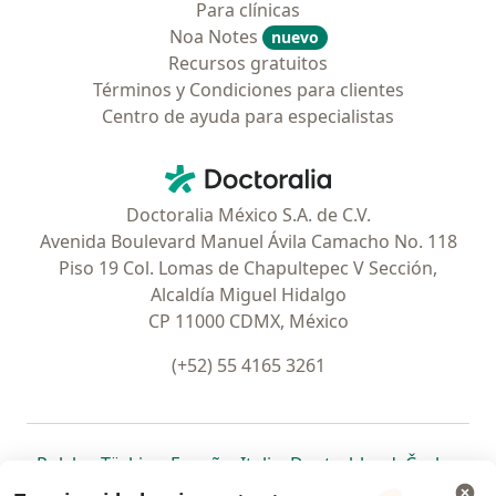
Para clínicas
Noa Notes
nuevo
Recursos gratuitos
Términos y Condiciones para clientes
Centro de ayuda para especialistas
Contacto
Doctoralia - Página de inicio
Doctoralia México S.A. de C.V.
Avenida Boulevard Manuel Ávila Camacho No. 118
Piso 19 Col. Lomas de Chapultepec V Sección,
Alcaldía Miguel Hidalgo
CP 11000 CDMX, México
(+52) 55 4165 3261
se abre en una nueva pestaña
se abre en una nueva pestaña
se abre en una nueva pestaña
se abre en una nueva pes
se abre en 
se a
Polska
,
Türkiye
,
España
,
Italia
,
Deutschland
,
Česko
,
se abre en una nueva pestaña
se abre en una nueva pestaña
se abre en una nueva pestaña
se abre en una nueva p
se abre en 
se abr
Portugal
,
México
,
Chile
,
Brasil
,
Argentina
,
Perú
,