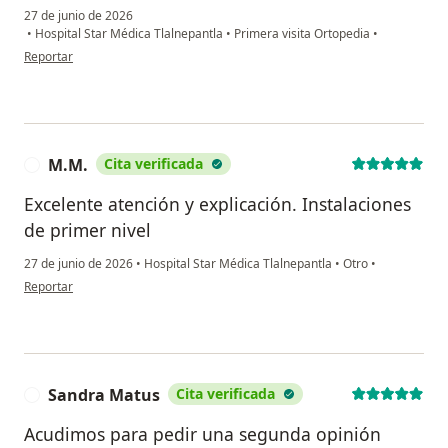
27 de junio de 2026
•
Hospital Star Médica Tlalnepantla
•
Primera visita Ortopedia
•
en opinión del usuario AM
Reportar
M.M.
Cita verificada
M
Excelente atención y explicación. Instalaciones
de primer nivel
27 de junio de 2026
•
Hospital Star Médica Tlalnepantla
•
Otro
•
en opinión del usuario M.M.
Reportar
Sandra Matus
Cita verificada
S
Acudimos para pedir una segunda opinión