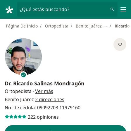
Men
¿Qué estás buscando?
Página De Inicio
Ortopedista
Benito Juárez
Ricardo
Cambiar de c
Dr.
Ricardo Salinas Mondragón
sobre las especializaciones
Ortopedista
·
Ver más
Benito Juárez
2 direcciones
No. de cédula: 09092203 11979160
222 opiniones