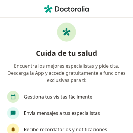
Men
Reumatólogo • San Andrés, Guadalajara, Jalisco
Filtros
Mapa
Reumatólogos en San Andrés, Guadalajara
Cuida de tu salud
Encuentra los mejores especialistas y pide cita.
Descarga la App y accede gratuitamente a funciones
exclusivas para ti:
Gestiona tus visitas fácilmente
Dr. Marcos Ayala Arzola
Envía mensajes a tus especialistas
Reumatólogo
108 opiniones
Recibe recordatorios y notificaciones