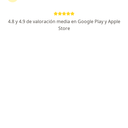
Clínica especializada en reumatología
Experto en enfermedades autoinmunes
Atención integral y equipo especializado
4.8 y 4.9 de valoración media en Google Play y Apple
Especialista de confianza
Store
Hacienda la Punta 1716, Guadalajara
•
Mapa
Reumatologia Guadalajara
Primera visita Reumatología
$1,300
Este especialista no ofrece reserva de cita en línea en esta dirección.
Solicita una cita