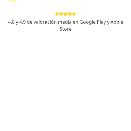
Dirección
En línea
4.8 y 4.9 de valoración media en Google Play y Apple
Dr. Fernando Guajardo # 155, centro médico AVE, piso 11 consultorio A, colonia los doctores., Monterrey
•
Mapa
Store
Dra. Sol Jiménez
Consulta en línea
Precio sin especificar
Este especialista no ofrece reserva de cita en línea en esta dirección.
Solicita una cita