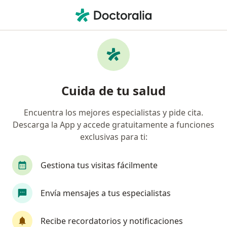
Men
Reumatólogo Pediátrico • General Escobedo, Nuevo Léon
Filtros
Seguro
Mapa
Reumatólogos pediátricos en General
Cuida de tu salud
Escobedo
Encuentra los mejores especialistas y pide cita.
Descarga la App y accede gratuitamente a funciones
exclusivas para ti:
Gestiona tus visitas fácilmente
Envía mensajes a tus especialistas
Dra. Sol Jiménez Hernández
·
Ver más
Reumatólogo pediátrico, Pediatra
Recibe recordatorios y notificaciones
6 opiniones