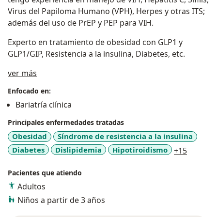
Virus del Papiloma Humano (VPH), Herpes y otras ITS;
además del uso de PrEP y PEP para VIH.
Experto en tratamiento de obesidad con GLP1 y
GLP1/GIP, Resistencia a la insulina, Diabetes, etc.
Sobre mí
ver más
Enfocado en:
Bariatría clínica
Principales enfermedades tratadas
Obesidad
Síndrome de resistencia a la insulina
a11y_sr
Diabetes
Dislipidemia
Hipotiroidismo
+15
Pacientes que atiendo
Adultos
Niños a partir de 3 años