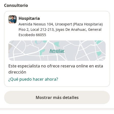
Consultorio
Hospitaria
Avenida Nexxus 104,
Uroexpert (Plaza Hospitaria)
Piso 2, Local 212-213,
Joyas De Anahuac
,
General
Escobedo
66055
Ampliar
se abre en una nueva pestañ
Disponibilidad
Este especialista no ofrece reserva online en esta
dirección
¿Qué puedo hacer ahora?
Mostrar más detalles
sobre la dirección