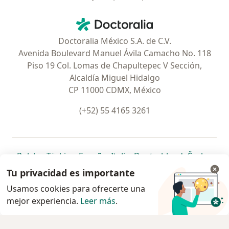
Contacto
Doctoralia - Página de inicio
Doctoralia México S.A. de C.V.
Avenida Boulevard Manuel Ávila Camacho No. 118
Piso 19 Col. Lomas de Chapultepec V Sección,
Alcaldía Miguel Hidalgo
CP 11000 CDMX, México
(+52) 55 4165 3261
se abre en una nueva pestaña
se abre en una nueva pestaña
se abre en una nueva pestaña
se abre en una nueva pes
se abre en 
se a
Polska
,
Türkiye
,
España
,
Italia
,
Deutschland
,
Česko
,
se abre en una nueva pestaña
se abre en una nueva pestaña
se abre en una nueva pestaña
se abre en una nueva p
se abre en 
se abr
Portugal
,
México
,
Chile
,
Brasil
,
Argentina
,
Perú
,
Tu privacidad es importante
se abre en una nueva pe
Colombia
Usamos cookies para ofrecerte una
mejor experiencia.
www.doctoralia.com.mx © 2026 - Encuentra tu
Leer más
.
especialista y pide cita