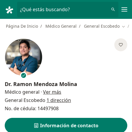
Men
¿Qué estás buscando?
Página De Inicio
Médico General
General Escobedo
Camb
Dr.
Ramon Mendoza Molina
sobre las especializaciones
Médico general
·
Ver más
General Escobedo
1 dirección
No. de cédula: 14497908
Información de contacto