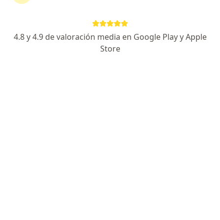
Dirección
En línea
4.8 y 4.9 de valoración media en Google Play y Apple
Store
M. Hidalgo 329, Centro, León de los Aldama, Gto., León
•
Mapa
Psiquiatría
Consulta en línea
$1,400
Este especialista no ofrece reserva de cita en línea en esta dirección.
Solicita una cita