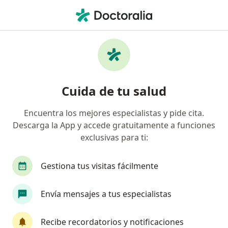
Men
Psiquiatra • Panorama, León, Guanajuato
Filtros
Seguro
Mapa
Psiquiatras en Panorama, León
Cuida de tu salud
Encuentra los mejores especialistas y pide cita.
Descarga la App y accede gratuitamente a funciones
exclusivas para ti:
Gestiona tus visitas fácilmente
Dr. David Alejandro Cepeda González-
Envía mensajes a tus especialistas
Báez
Psiquiatra
Recibe recordatorios y notificaciones
57 opiniones