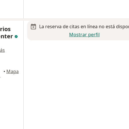
La reserva de citas en línea no está dispo
rios
Mostrar perfil
enter
ás
orelos
•
Mapa
r