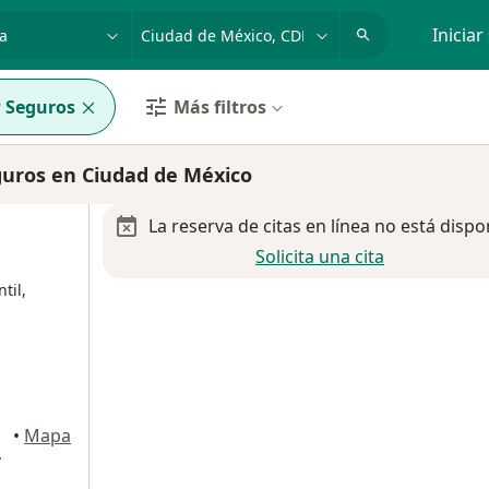
dad, enfermedad o nombre
p. ej. Guadalajara
Iniciar
 Seguros
Más filtros
uros en Ciudad de México
La reserva de citas en línea no está dispo
Solicita una cita
til,
orelos
•
Mapa
r