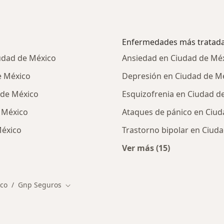
Enfermedades más tratad
udad de México
Ansiedad en Ciudad de Mé
e México
Depresión en Ciudad de M
 de México
Esquizofrenia en Ciudad d
 México
Ataques de pánico en Ciud
México
Trastorno bipolar en Ciud
Ver más (15)
ialistas de GNP Seguros
Más en esta catego
co
Gnp Seguros
Cambiar de ciudad