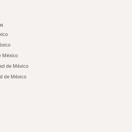
as
xico
éxico
e México
ad de México
ad de México
ría: Enfermedades más tratadas