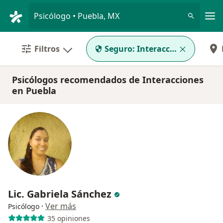
Men
Psicólogo • Puebla, MX
Filtros
Seguro:
Interacciones
Psicólogos recomendados de Interacciones
en Puebla
Lic. Gabriela Sánchez
·
Ver más
Psicólogo
35 opiniones