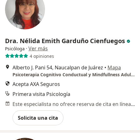
Dra. Nélida Emith Garduño Cienfuegos
·
Ver más
Psicóloga
4 opiniones
Alberto J. Pani 54, Naucalpan de Juárez
•
Mapa
Psicoterapia Cognitivo Conductual y Mindfullness Adultos / Problemas de aprendizaje y conducta en Infante juvenil,
Acepta AXA Seguros
Primera visita Psicología
Este especialista no ofrece reserva de cita en línea en esta dirección.
Solicita una cita