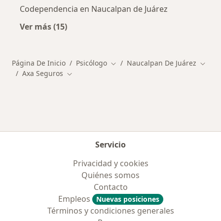
Codependencia en Naucalpan de Juárez
Ver más (15)
Más en esta categoría: Enfermedades más tr
Página De Inicio
Psicólogo
Naucalpan De Juárez
Cambiar de ciudad
Cambi
Axa Seguros
Cambiar de ciudad
Servicio
Privacidad y cookies
Quiénes somos
Contacto
Empleos
Nuevas posiciones
Términos y condiciones generales