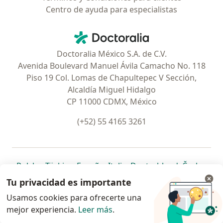
Centro de ayuda para especialistas
Contacto
Doctoralia - Página de inicio
Doctoralia México S.A. de C.V.
Avenida Boulevard Manuel Ávila Camacho No. 118
Piso 19 Col. Lomas de Chapultepec V Sección,
Alcaldía Miguel Hidalgo
CP 11000 CDMX, México
(+52) 55 4165 3261
se abre en una nueva pestaña
se abre en una nueva pestaña
se abre en una nueva pestaña
se abre en una nueva pes
se abre en 
se a
Polska
,
Türkiye
,
España
,
Italia
,
Deutschland
,
Česko
,
se abre en una nueva pestaña
se abre en una nueva pestaña
se abre en una nueva pestaña
se abre en una nueva p
se abre en 
se abr
Portugal
,
México
,
Chile
,
Brasil
,
Argentina
,
Perú
,
Tu privacidad es importante
se abre en una nueva pe
Colombia
Usamos cookies para ofrecerte una
mejor experiencia.
www.doctoralia.com.mx © 2026 - Encuentra tu
Leer más
.
especialista y pide cita