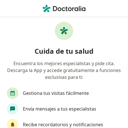
Men
Psicólogo • Benito Juárez, Distrito Federal DF
Filtros
Seguro:
Quest Diagnostics
Psicólogos recomendados de Quest
Cuida de tu salud
Diagnostics en Benito Juárez
Encuentra los mejores especialistas y pide cita.
¿Prefieres probar la terapia sin salir
Descarga la App y accede gratuitamente a funciones
TERAPIA
de casa?
exclusivas para ti:
Prueba la primera sesión online gratis con el
terapeuta que elijas.
Gestiona tus visitas fácilmente
Envía mensajes a tus especialistas
Recibe recordatorios y notificaciones