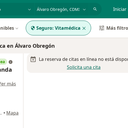
dad, enfermedad o nombre
p. ej. Guadalajara
Iniciar
nibles
Seguro:
Vitamédica
Más filtr
ca en Álvaro Obregón
La reserva de citas en línea no está dispo
nea
Solicita una cita
anda
Ver más
863-204, Álvaro Obregón
•
Mapa