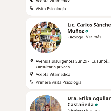
Acepta Vitamédica
Visita Psicología
Lic. Carlos Sánch
Muñoz
·
Ver más
Psicólogo
Avenida Insurgentes Sur 297, Cuauhtémoc
Consultorio privado
Acepta Vitamédica
Primera visita Psicología
Dra. Erika Aguilar
Castañeda
·
Ver más
Psicóloga