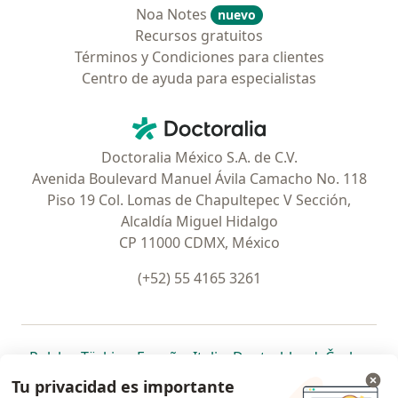
Noa Notes
nuevo
Recursos gratuitos
Términos y Condiciones para clientes
Centro de ayuda para especialistas
Contacto
Doctoralia - Página de inicio
Doctoralia México S.A. de C.V.
Avenida Boulevard Manuel Ávila Camacho No. 118
Piso 19 Col. Lomas de Chapultepec V Sección,
Alcaldía Miguel Hidalgo
CP 11000 CDMX, México
(+52) 55 4165 3261
se abre en una nueva pestaña
se abre en una nueva pestaña
se abre en una nueva pestaña
se abre en una nueva pes
se abre en 
se a
Polska
,
Türkiye
,
España
,
Italia
,
Deutschland
,
Česko
,
se abre en una nueva pestaña
se abre en una nueva pestaña
se abre en una nueva pestaña
se abre en una nueva p
se abre en 
se abr
Portugal
,
México
,
Chile
,
Brasil
,
Argentina
,
Perú
,
Tu privacidad es importante