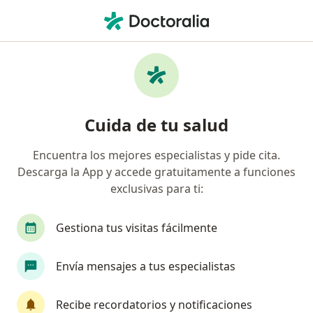
Men
Pediatra • Santiago de Querétaro, Querétaro
Filtros
Seguro:
Vitamédica
Pediatras recomendados de Vitamédica en
Cuida de tu salud
Santiago de Querétaro
Encuentra los mejores especialistas y pide cita.
Descarga la App y accede gratuitamente a funciones
exclusivas para ti:
Gestiona tus visitas fácilmente
Envía mensajes a tus especialistas
Dra. Janny Bernal
Pediatra, Gastroenterólogo pediátrico
Recibe recordatorios y notificaciones
96 opiniones