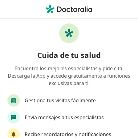
Men
Otorrinolaringólogo • Álvaro Obregón, CDMX
Filtros
Seguro:
Aseguranzas americ
Otorrinolaringólogos recomendados de
Cuida de tu salud
Aseguranzas americanas en Álvaro
Obregón
Encuentra los mejores especialistas y pide cita.
Descarga la App y accede gratuitamente a funciones
exclusivas para ti:
Gestiona tus visitas fácilmente
Envía mensajes a tus especialistas
Dra. Jimena Armenta Báez
Recibe recordatorios y notificaciones
·
Ver más
Otorrinolaringóloga