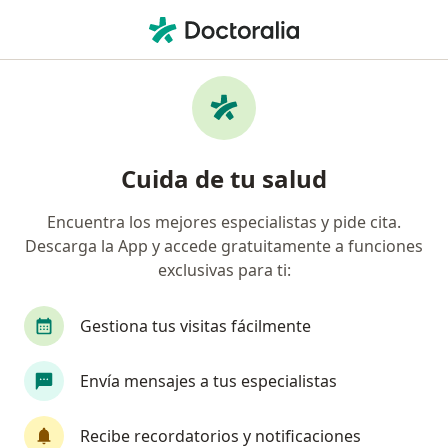
Men
¿Qué estás buscando?
Página De Inicio
Cirujano Oncólogo
Benito Juárez
O
Cambia
Cuida de tu salud
Encuentra los mejores especialistas y pide cita.
Descarga la App y accede gratuitamente a funciones
exclusivas para ti:
Dr.
Oscar Aarón Palomares Vázquez
sobre las especializaciones
Cirujano oncólogo
·
Ver más
Gestiona tus visitas fácilmente
Benito Juárez
1 dirección
No. de cédula: 6383008 10996316 10993092
Envía mensajes a tus especialistas
4 opiniones
Recibe recordatorios y notificaciones