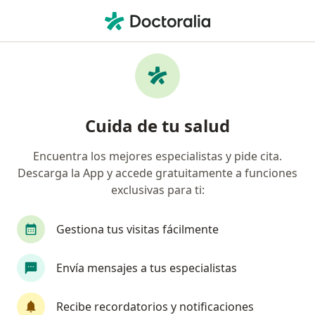
Men
Cirujano Oncólogo • Benito Juárez, Distrito Federal DF
Filtros
Seguro:
MAPFRE
M
Cirujanos oncólogos recomendados de
Cuida de tu salud
MAPFRE en Benito Juárez
Encuentra los mejores especialistas y pide cita.
Descarga la App y accede gratuitamente a funciones
exclusivas para ti:
Gestiona tus visitas fácilmente
Envía mensajes a tus especialistas
Destacado
Dr. Alejandro Martinez Montes
Recibe recordatorios y notificaciones
·
Ver más
Cirujano oncólogo, Cirujano general