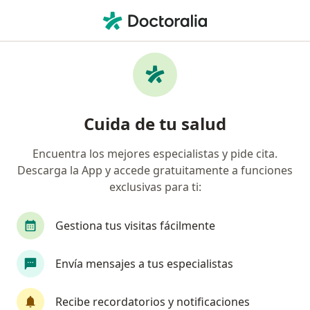
Men
Ortopedista • Joyas De Anahuac, General Escobedo, Nuevo Léon
Filtros
Seguro
Mapa
Ortopedistas en Joyas De Anahuac, General
Cuida de tu salud
Escobedo
Encuentra los mejores especialistas y pide cita.
Descarga la App y accede gratuitamente a funciones
exclusivas para ti:
Gestiona tus visitas fácilmente
Envía mensajes a tus especialistas
Destacado
Dr. Luis Martín Tarelo López
Recibe recordatorios y notificaciones
·
Ver más
Ortopedista, Traumatólogo