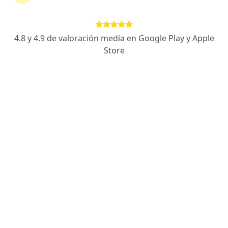
119 opiniones
Cirugía de pie, tobillo, rodilla, cadera, columna.
4.8 y 4.9 de valoración media en Google Play y Apple
UANL, UDEM, CMOT, JBJS y Oxford.
Store
Puntualidad, explicación detallada, honestidad
Especialista de confianza
Dirección
En línea
Avenida Nexxus 100, General Escobedo
•
Mapa
Hospitaria
Visita Traumatología
$900
Este especialista no ofrece reserva de cita en línea en esta dirección.
Solicita una cita