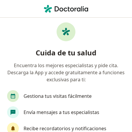
Men
Ortopedista • Celaya, Guanajuato
Filtros
Seguro:
Latino Seguros
Ortopedistas recomendados de Latino
Cuida de tu salud
Seguros en Celaya
Encuentra los mejores especialistas y pide cita.
Descarga la App y accede gratuitamente a funciones
exclusivas para ti:
Gestiona tus visitas fácilmente
Envía mensajes a tus especialistas
Dr. Eugenio Arroyo Aranda
·
Ver más
Ortopedista, Traumatólogo
Recibe recordatorios y notificaciones
184 opiniones