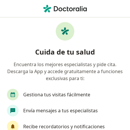
Men
Ortopedista • Xoco, Benito Juárez, Distrito Federal DF
Filtros
Seguro
Mapa
Ortopedistas en Xoco, Benito Juárez
Cuida de tu salud
Encuentra los mejores especialistas y pide cita.
Descarga la App y accede gratuitamente a funciones
exclusivas para ti:
Gestiona tus visitas fácilmente
Destacado
Envía mensajes a tus especialistas
Dr. Mario Domínguez de la Peña
·
Ver más
Ortopedista, Traumatólogo
Recibe recordatorios y notificaciones
289 opiniones