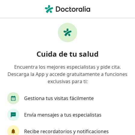
Men
Oncólogo Médico • San Pedro Garza Garcia, Nuevo Léon
Filtros
Seguro:
MAPFRE
M
Oncólogos médicos recomendados de
Cuida de tu salud
MAPFRE en San Pedro Garza Garcia
Encuentra los mejores especialistas y pide cita.
Descarga la App y accede gratuitamente a funciones
exclusivas para ti:
Gestiona tus visitas fácilmente
Envía mensajes a tus especialistas
Destacado
Pago en línea
Dr. Luis Cancel
Recibe recordatorios y notificaciones
·
Ver más
Oncólogo médico