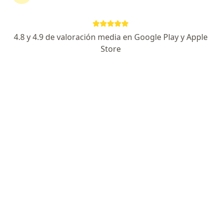
22 opiniones
Experto en cáncer de pulmón
4.8 y 4.9 de valoración media en Google Play y Apple
UDEM/UANL/UCH
Store
Empatía
Dirección 1
Dirección 2
Batallón de San Patricio 112, San Pedro Garza Garcia
•
Mapa
Hospital Zambrano Hellion - Dr. Luis Cancel
Acepta MAPFRE
Consulta oncología
Este especialista no ofrece reserva de cita en línea en esta dirección.
Solicita una cita