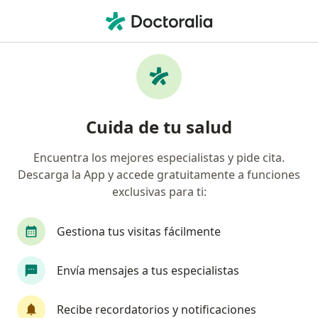
Men
Oncólogo Médico • Saltillo, Coahuila
Filtros
Seguro:
Zurich
Ma
Oncólogos médicos recomendados de
Cuida de tu salud
Zurich en Saltillo
Encuentra los mejores especialistas y pide cita.
Descarga la App y accede gratuitamente a funciones
exclusivas para ti:
Gestiona tus visitas fácilmente
Envía mensajes a tus especialistas
Pago en línea
Pagos a meses disponibles
Dr. Eliseo Emmanuel Juárez Zúñiga
Recibe recordatorios y notificaciones
·
Ver más
Oncólogo médico