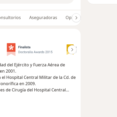
nsultorios
Aseguradoras
Opiniones (561)
Dudas
dad del Ejército y Fuerza Aérea de
 en 2001.
el Hospital Central Militar de la Cd. de
norífica en 2009.
es de Cirugía del Hospital Central
ar un curso de alta especialidad en el
os EUA) en Cirugía de Trauma y
rsity of Texas Health Science Center at