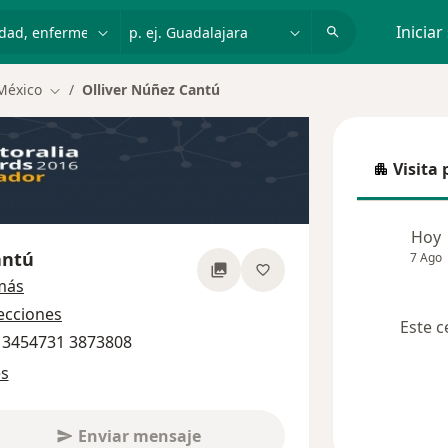
dad, enfermedad o nombre
p. ej. Guadalajara
Iniciar
México
Olliver Núñez Cantú
Cambiar de ciudad
Visita 
Visita p
Hoy
antú
7 Ago
sobre las especializaciones
más
recciones
Este c
6 3454731 3873808
es
Enviar mensaje