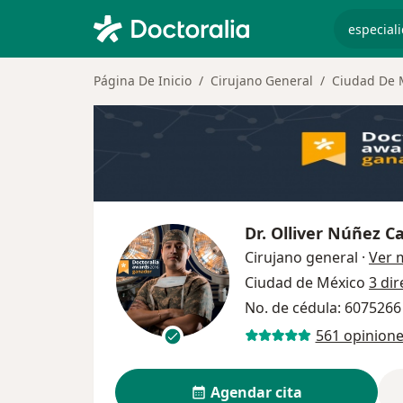
especiali
Página De Inicio
Cirujano General
Ciudad De 
Dr.
Olliver Núñez C
Cirujano general
·
Ver 
Ciudad de México
3 di
No. de cédula: 607526
561 opinion
Agendar cita