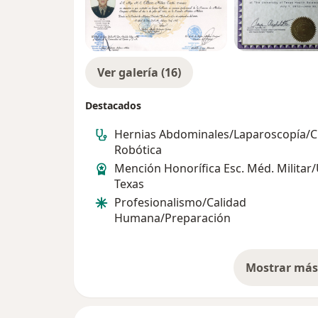
países (sobre todo en los E.U.A. sin certif
hacer rotaciones de pocos días o meses, (
anuncian como súper especialistas graduad
nuestras manos su salud, tiene todo el de
Ver galería (16)
comprobatoria de nuestra trayectoria pro
EXTRANJERO NO ES SINÓNIMO DE HABER
Destacados
ESPECIALIDAD.****
Hernias Abdominales/Laparoscopía/Ci
Robótica
Mención Honorífica Esc. Méd. Militar/
Texas
Profesionalismo/Calidad
Humana/Preparación
Mostrar más 
so