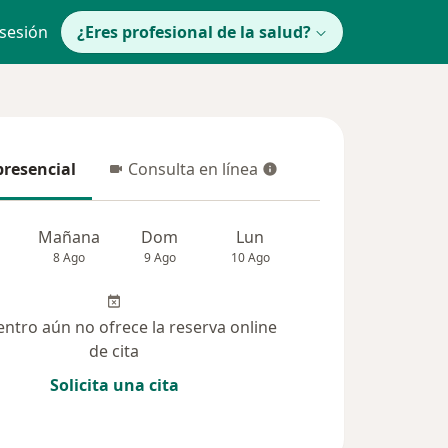
 sesión
¿Eres profesional de la salud?
presencial
Consulta en línea
resencial
Consulta en línea
Mañana
Dom
Lun
Mar
Mié
8 Ago
9 Ago
10 Ago
11 Ago
12 Ag
entro aún no ofrece la reserva online
de cita
Solicita una cita