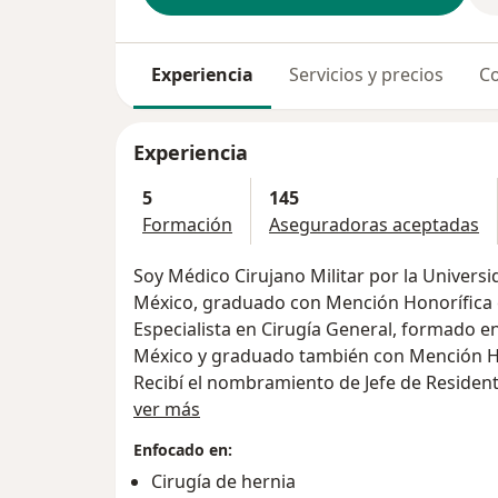
Experiencia
Servicios y precios
Co
Experiencia
5
145
Formación
Aseguradoras aceptadas
Soy Médico Cirujano Militar por la Universi
México, graduado con Mención Honorífica
Especialista en Cirugía General, formado en 
México y graduado también con Mención Ho
Recibí el nombramiento de Jefe de Resident
Sobre mí
Militar, 2009.
ver más
De 2011 a 2013, obtuve una beca para realiz
Enfocado en:
extranjero (con certificado del ECFMG de l
Cirugía de hernia
Cuidados Críticos Quirúrgicos por el "Unive