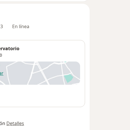
 3
En línea
rvatorio
0
ar
 abre en una nueva pestaña
ión
Detalles