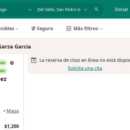
dad, enfermedad o nombre
p. ej. Guadalajara
Iniciar
nibles
Seguro
Más filtros
Garza Garcia
La reserva de citas en línea no está dispo
nea
Solicita una cita
les
mez
a Garcia
•
Mapa
$1,200