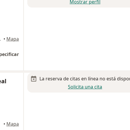
Mostrar perfil
dro Garza Garcia
•
Mapa
pecificar
La reserva de citas en línea no está dispo
eal
Solicita una cita
•
Mapa