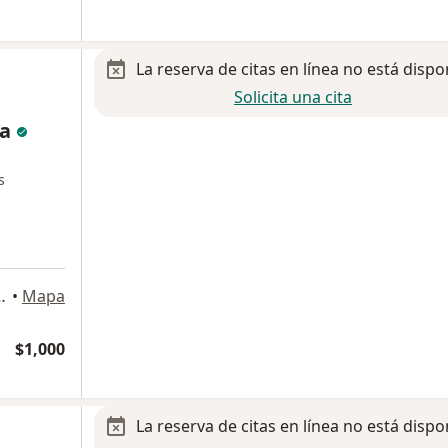
La reserva de citas en línea no está dispo
Solicita una cita
za
s
ercer Piso. Local 310), San Pedro Garza Garcia
•
Mapa
$1,000
La reserva de citas en línea no está dispo