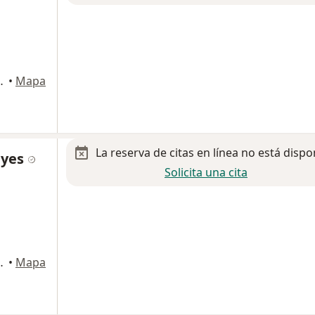
 Pedro Garza Garcia
•
Mapa
La reserva de citas en línea no está dispo
eyes
Solicita una cita
dro Garza Garcia
•
Mapa