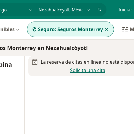
dad, enfermedad o nombre
p. ej. Guadalajara
Iniciar
nibles
Seguro:
Seguros Monterrey
M
os Monterrey en Nezahualcóyotl
La reserva de citas en línea no está dispo
bina
Solicita una cita