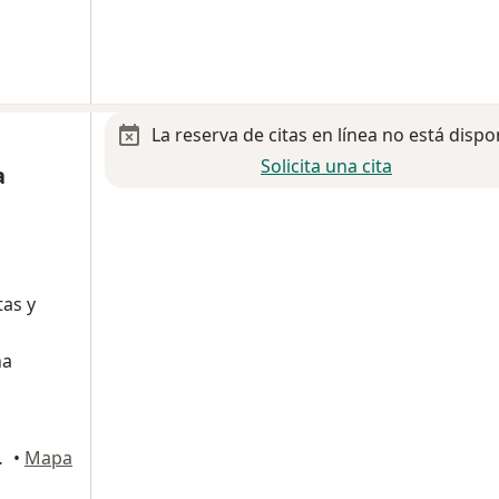
La reserva de citas en línea no está dispo
Solicita una cita
a
tas y
na
udad de México
•
Mapa