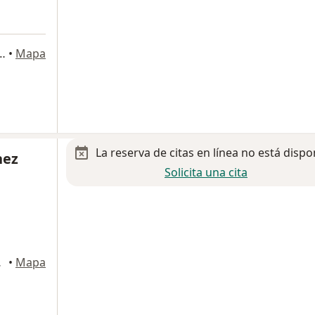
s Sur 1524-501, Benito Juárez
•
Mapa
La reserva de citas en línea no está dispo
nez
Solicita una cita
auhtémoc
•
Mapa