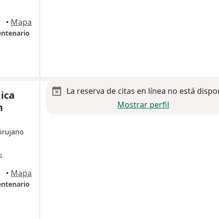
alcóyotl
•
Mapa
entenario
La reserva de citas en línea no está dispo
ica
Mostrar perfil
n
irujano
s
alcóyotl
•
Mapa
entenario