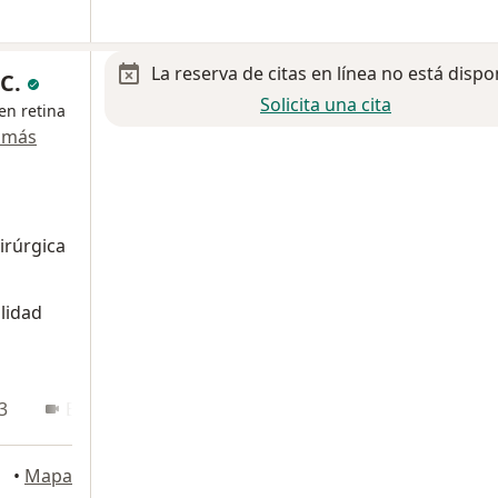
La reserva de citas en línea no está dispo
 C.
Solicita una cita
en retina
 más
irúrgica
lidad
3
En línea
•
Mapa