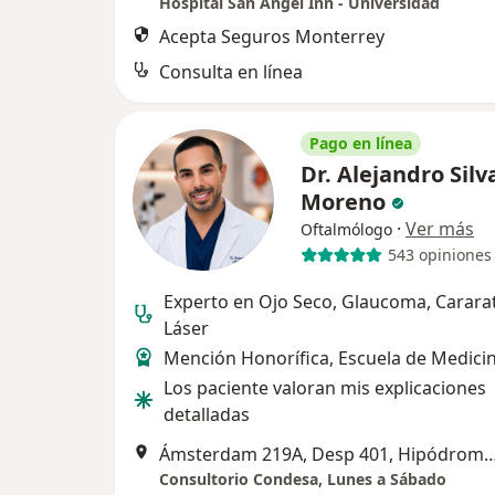
Hospital San Ángel Inn - Universidad
Acepta Seguros Monterrey
Consulta en línea
Pago en línea
Dr. Alejandro Silv
Moreno
·
Ver más
Oftalmólogo
543 opiniones
Experto en Ojo Seco, Glaucoma, Carara
Láser
Mención Honorífica, Escuela de Medici
Los paciente valoran mis explicaciones
detalladas
Ámsterdam 219A, Desp 401, Hipódromo, CDMX, Ci
Consultorio Condesa, Lunes a Sábado