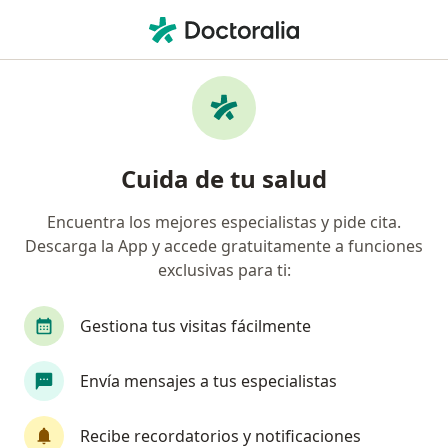
Men
Nutriólogo Clínico • Manzanillo, Colima
Filtros
Mapa
Nutriólogos clínicos en Manzanillo
Cuida de tu salud
Encuentra los mejores especialistas y pide cita.
Descarga la App y accede gratuitamente a funciones
exclusivas para ti:
Gestiona tus visitas fácilmente
Mtra. Fernanda Lanz Hernandez
Envía mensajes a tus especialistas
Nutriólogo clínico, Nutricionista
20 opiniones
Recibe recordatorios y notificaciones