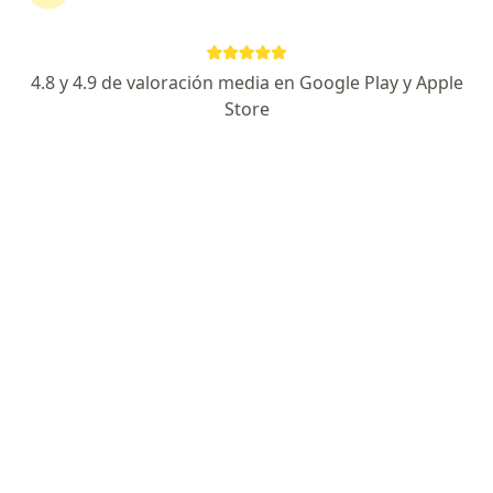
Progreso núcleo médico y farmacia, Blvd. Miguel de la Madrid 3167,, Manzanillo
•
Mapa
Nutrióloga Clínica Fernanda Lanz
Primera visita Nutrición
$500
4.8 y 4.9 de valoración media en Google Play y Apple
Este especialista no ofrece reserva de cita en línea en esta dirección.
Store
Solicita una cita
Lic. Viridiana Martínez Herrera
Nutriólogo clínico
Emiliano Zapata, Manzanillo
•
Mapa
VMHNUTRICION